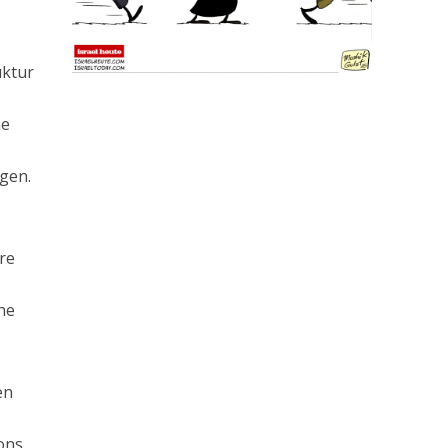
uktur
ne
gen.
re
he
en
e
ons