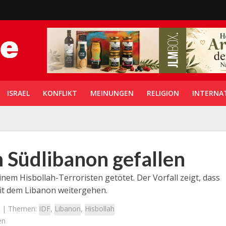
ISRAEL
KONFLIKT
MEINUNGEN
RELIGION
INTERNA
m Südlibanon gefallen
nem Hisbollah-Terroristen getötet. Der Vorfall zeigt, dass
it dem Libanon weitergehen.
| Themen:
IDF
,
Libanon
,
Hisbollah
en