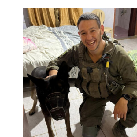
Israelische
die Knesse