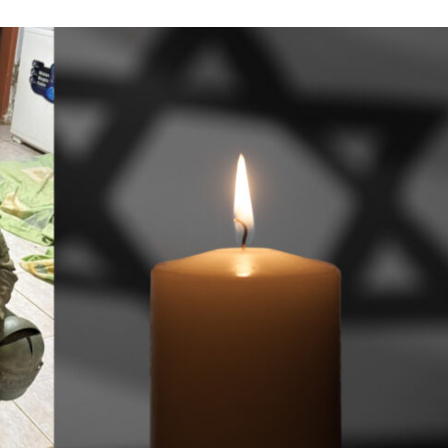
Israel
Israel
 Wahlen 2026: Das ist
Israelische Wahlen 2026: Das 
t – Vladimir Beliak
die Knesset – Moshe Abutb