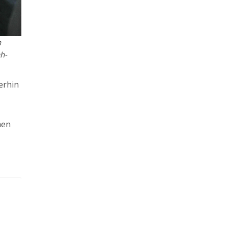
n
ah-
erhin
hen