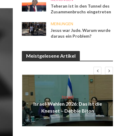
Teheran ist in den Tunnel des
Zusammenbruchs eingetreten
MEINUNGEN
Jesus war Jude. Warum wurde
daraus ein Problem?
Meistgelesene Artikel
Israel
ist
Israel-Wahlen 2026: Das ist die
Isr
ul
Knesset – Debbie Biton
d