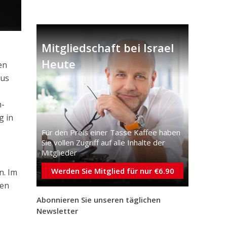
Mitgliedschaft bei Israel
Heute
en
aus
h-
g in
Für den Preis einer Tasse Kaffee haben
Sie vollen Zugriff auf alle Inhalte der
Mitglieder
Werden Sie Mitglied für nur €6.90
n. Im
ten
Abonnieren Sie unseren täglichen
Newsletter