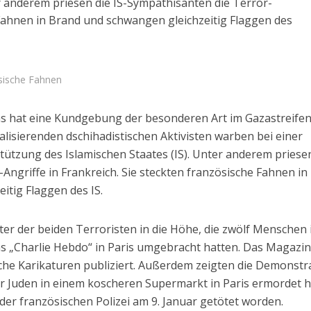
r anderem priesen die IS-Sympathisanten die Terror-
e Fahnen in Brand und schwangen gleichzeitig Flaggen des
sische Fahnen
s hat eine Kundgebung der besonderen Art im Gazastreife
valisierenden dschihadistischen Aktivisten warben bei einer
tützung des Islamischen Staates (IS). Unter anderem priese
Angriffe in Frankreich. Sie steckten französische Fahnen in
itig Flaggen des IS.
ter der beiden Terroristen in die Höhe, die zwölf Menschen 
Israel
Israel
s „Charlie Hebdo“ in Paris umgebracht hatten. Das Magazi
 Wahlen 2026: Das ist
Israelische Wahlen 2026: Das 
ische Karikaturen publiziert. Außerdem zeigten die Demonst
t – Vladimir Beliak
die Knesset – Moshe Abutb
ier Juden in einem koscheren Supermarkt in Paris ermordet h
 der französischen Polizei am 9. Januar getötet worden.