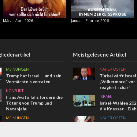
März – April 2026
Januar – Februar 2026
liederartikel
Meistgelesene Artikel
MEINUNGEN
NAHER OSTEN
Trump hat Israel … und sein
Türkei wirft Israel
Vermächtnis verraten
„Völkermord“ vor –
reagiert scharf
KONFLIKT
ISRAEL
Irans Ayatollahs fordern die
Tötung von Trump und
Israel-Wahlen 2026
Netanjahu
die Knesset – Deb
MEINUNGEN
NAHER OSTEN
Vom Pharao bis Erdogan
Das vollständige 
Memorandum im W