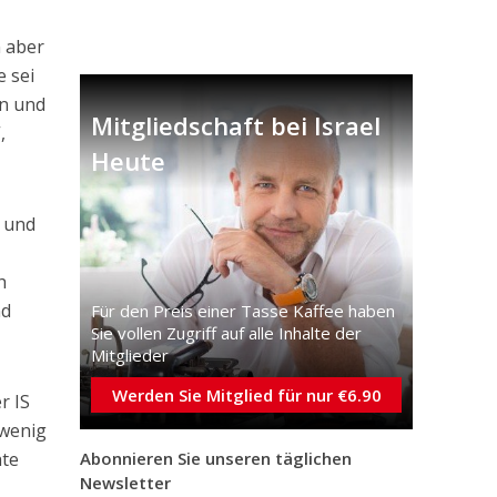
n aber
e sei
en und
Mitgliedschaft bei Israel
,
Heute
 und
h
nd
Für den Preis einer Tasse Kaffee haben
Sie vollen Zugriff auf alle Inhalte der
Mitglieder
Werden Sie Mitglied für nur €6.90
r IS
 wenig
hte
Abonnieren Sie unseren täglichen
Newsletter