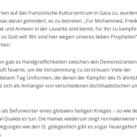
ten auf das französische Kulturzentrum in Gaza zu, wurde
mas daran gehindert, es zu betreten. „Für Mohammed, Fried
ak und Armeen in der Levante sind bereit, für ihn zu kämpf
so Gott will. Wir sind hier wegen unseres lieben Propheten“
nten.
n gab es Handgreiflichkeiten zwischen den Demonstranten
 Luft feuerte, um die Versammlung zu zerstreuen. Viele der
iesem Tag Uniformen, die denen der Kämpfer des IS ähnlic
sie sich als Anhänger von verschiedenen dschihadistischen u
 als Befürworter eines globalen heiligen Krieges – so wie de
al-Quaida es tun. Die Hamas wiederum zeigt normalerweise
wegungen wie den IS, gelegentlich gibt es sogar Feuergefec
.