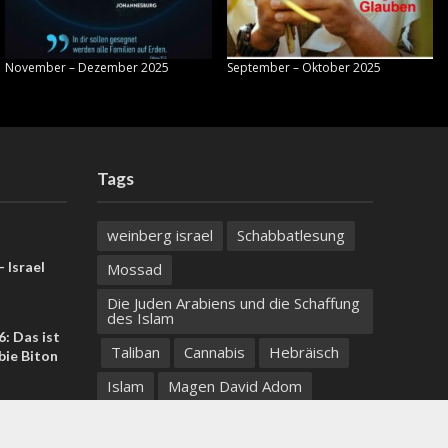
November – Dezember 2025
September – Oktober 2025
Tags
weinberg israel
Schabbatlesung
 Israel
Mossad
Die Juden Arabiens und die Schaffung
des Islam
: Das ist
Taliban
Cannabis
Hebräisch
bie Biton
Islam
Magen David Adom
US-Iran-
Negev
Artemis Abkommen
ortlaut