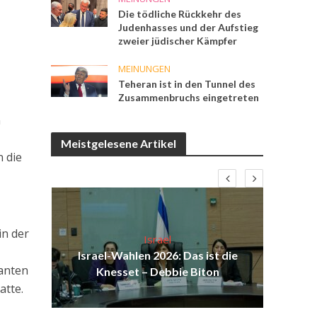
Die tödliche Rückkehr des
Judenhasses und der Aufstieg
zweier jüdischer Kämpfer
MEINUNGEN
Teheran ist in den Tunnel des
Zusammenbruchs eingetreten
n
Meistgelesene Artikel
n die
in der
Israel
n
ist
Israel-Wahlen 2026: Das ist die
Isr
ranten
ul
Knesset – Debbie Biton
d
atte.