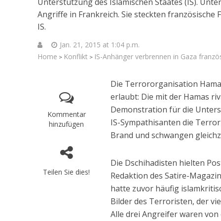
Unterstützung des Islamischen Staates (IS). Unte
Angriffe in Frankreich. Sie steckten französisch
IS.
Jan. 21, 2015 at 1:04 p.m.
Home
Konflikt
IS-Anhänger verbrennen in Gaza franzö
>
>
Die Terrororganisation Hama
erlaubt: Die mit der Hamas ri
Demonstration für die Unters
Kommentar
IS-Sympathisanten die Terror-
hinzufügen
Brand und schwangen gleichze
Die Dschihadisten hielten Pos
Teilen Sie dies!
Redaktion des Satire-Magazin
Israelische
hatte zuvor häufig islamkrit
die Knesse
Bilder des Terroristen, der v
Alle drei Angreifer waren von