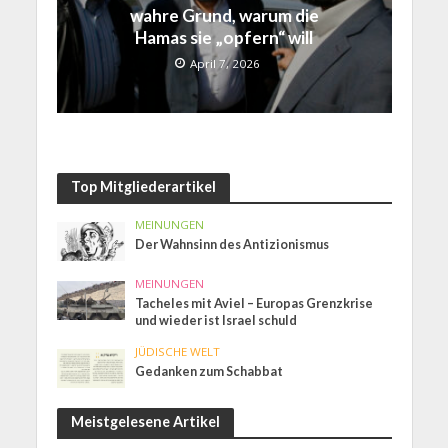
wahre Grund, warum die
Hamas sie „opfern“ will
April 7, 2026
Top Mitgliederartikel
MEINUNGEN
Der Wahnsinn des Antizionismus
MEINUNGEN
Tacheles mit Aviel – Europas Grenzkrise
und wieder ist Israel schuld
JÜDISCHE WELT
Gedanken zum Schabbat
Meistgelesene Artikel