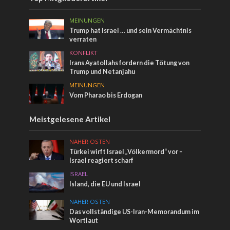
MEINUNGEN
Trump hat Israel … und sein Vermächtnis
verraten
KONFLIKT
Irans Ayatollahs fordern die Tötung von
Trump und Netanjahu
MEINUNGEN
Vom Pharao bis Erdogan
Meistgelesene Artikel
NAHER OSTEN
Türkei wirft Israel „Völkermord“ vor –
Israel reagiert scharf
ISRAEL
Island, die EU und Israel
NAHER OSTEN
Das vollständige US-Iran-Memorandum im
Wortlaut