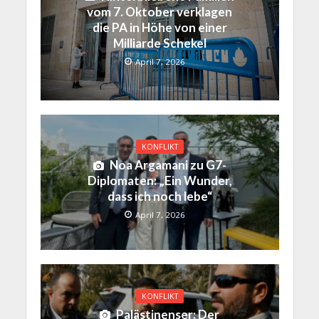
vom 7. Oktober verklagen
die PA in Höhe von einer
Milliarde Schekel
April 7, 2026
KONFLIKT
Noa Argamani zu G7-
Diplomaten: „Ein Wunder,
dass ich noch lebe“
April 7, 2026
KONFLIKT
Palästinenser: Der