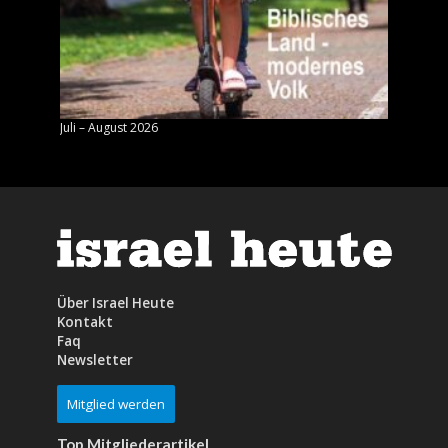
Juli – August 2026
Mai – J
Über Israel Heute
Kontakt
Faq
Newsletter
Mitglied werden
Top Mitgliederartikel