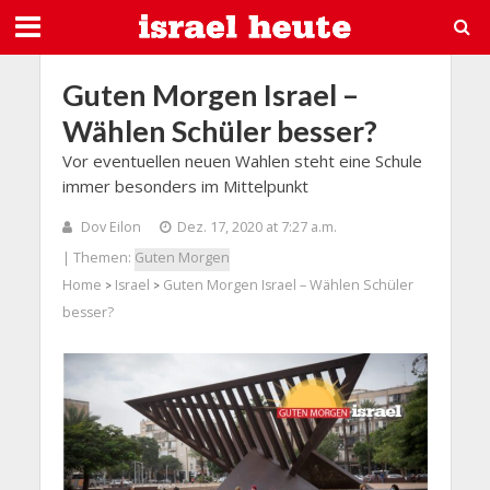
Guten Morgen Israel –
Wählen Schüler besser?
Vor eventuellen neuen Wahlen steht eine Schule
immer besonders im Mittelpunkt
Dov Eilon
Dez. 17, 2020 at 7:27 a.m.
| Themen:
Guten Morgen
Home
Israel
Guten Morgen Israel – Wählen Schüler
>
>
besser?