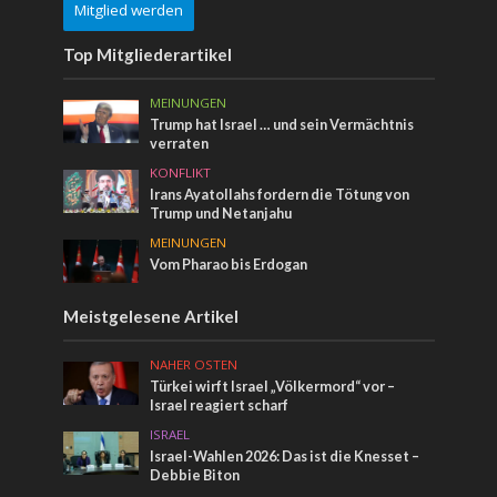
Mitglied werden
Top Mitgliederartikel
MEINUNGEN
Trump hat Israel … und sein Vermächtnis
verraten
KONFLIKT
Irans Ayatollahs fordern die Tötung von
Trump und Netanjahu
MEINUNGEN
Vom Pharao bis Erdogan
Meistgelesene Artikel
NAHER OSTEN
Türkei wirft Israel „Völkermord“ vor –
Israel reagiert scharf
ISRAEL
Israel-Wahlen 2026: Das ist die Knesset –
Debbie Biton