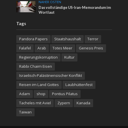
NAHER OSTEN
Das vollständige US-Iran-Memorandum im
Wortlaut
Tags
Pandora Papers
Staatshaushalt
Terror
Falafel
Arab
Totes Meer
Genesis Preis
Regierungskorruption
Kultur
Rabbi Chaim Eisen
Israelisch-Palästinensischer Konflikt
Reisen im Land Gottes
Laubhüttenfest
Adam
shop
Pontius Pilatus
Tacheles mit Aviel
Zypern
Kanada
Taiwan