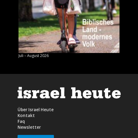
Juli – August 2026
Mai – J
Über Israel Heute
Kontakt
Faq
Newsletter