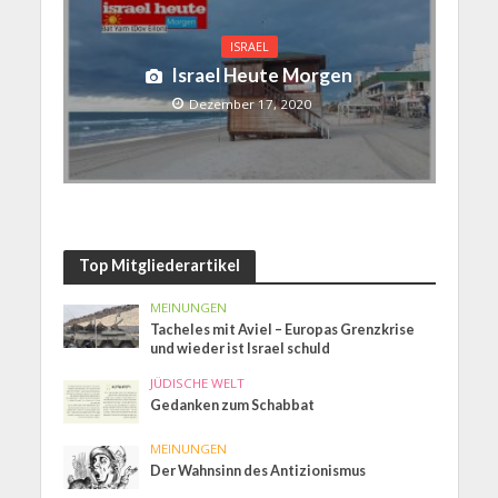
ISRAEL
Israel Heute Morgen
Dezember 17, 2020
Top Mitgliederartikel
MEINUNGEN
Tacheles mit Aviel – Europas Grenzkrise
und wieder ist Israel schuld
JÜDISCHE WELT
Gedanken zum Schabbat
MEINUNGEN
Der Wahnsinn des Antizionismus