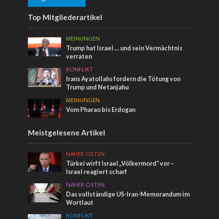
Top Mitgliederartikel
MEINUNGEN
Trump hat Israel … und sein Vermächtnis
verraten
KONFLIKT
Irans Ayatollahs fordern die Tötung von
Trump und Netanjahu
MEINUNGEN
Vom Pharao bis Erdogan
Meistgelesene Artikel
NAHER OSTEN
Türkei wirft Israel „Völkermord“ vor –
Israel reagiert scharf
NAHER OSTEN
Das vollständige US-Iran-Memorandum im
Wortlaut
KONFLIKT