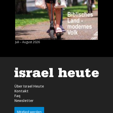
Juli – August 2026
Mai – J
Über Israel Heute
Kontakt
Faq
Newsletter
Mitglied werden