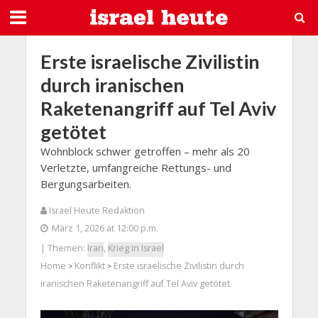
Erste israelische Zivilistin
durch iranischen
Raketenangriff auf Tel Aviv
getötet
Wohnblock schwer getroffen – mehr als 20
Verletzte, umfangreiche Rettungs- und
Bergungsarbeiten.
Israel Heute Redaktion
März 1, 2026 at 12:00 p.m.
| Themen:
Iran
,
Krieg in Israel
Home
Konflikt
Erste israelische Zivilistin durch
>
>
iranischen Raketenangriff auf Tel Aviv getötet