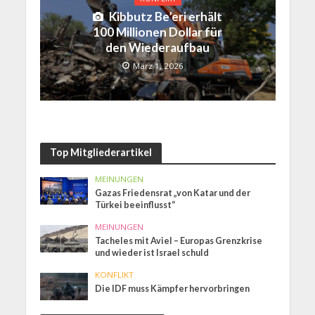
Kibbutz Be’eri erhält
100 Millionen Dollar für
den Wiederaufbau
März 1, 2026
Top Mitgliederartikel
MEINUNGEN
Gazas Friedensrat „von Katar und der
Türkei beeinflusst“
MEINUNGEN
Tacheles mit Aviel – Europas Grenzkrise
und wieder ist Israel schuld
KONFLIKT
Die IDF muss Kämpfer hervorbringen