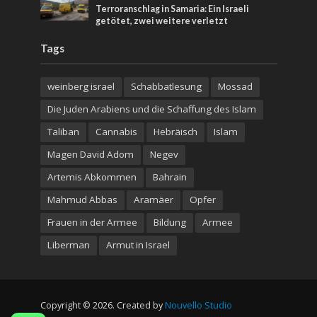
Terroranschlag in Samaria: Ein Israeli
getötet, zwei weitere verletzt
Tags
weinberg israel
Schabbatlesung
Mossad
Die Juden Arabiens und die Schaffung des Islam
Taliban
Cannabis
Hebräisch
Islam
Magen David Adom
Negev
Artemis Abkommen
Bahrain
Mahmud Abbas
Aramäer
Opfer
Frauen in der Armee
Bildung
Armee
Liberman
Armut in Israel
Copyright © 2026. Created by
Nouvello Studio