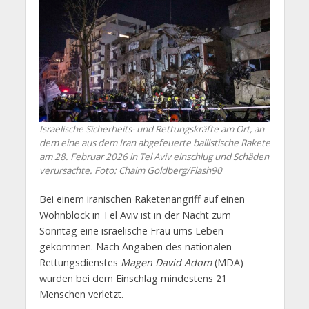
Israelische Sicherheits- und Rettungskräfte am Ort, an
dem eine aus dem Iran abgefeuerte ballistische Rakete
am 28. Februar 2026 in Tel Aviv einschlug und Schäden
verursachte. Foto: Chaim Goldberg/Flash90
Bei einem iranischen Raketenangriff auf einen
Wohnblock in Tel Aviv ist in der Nacht zum
Sonntag eine israelische Frau ums Leben
gekommen. Nach Angaben des nationalen
Rettungsdienstes
Magen David Adom
(MDA)
wurden bei dem Einschlag mindestens 21
Menschen verletzt.