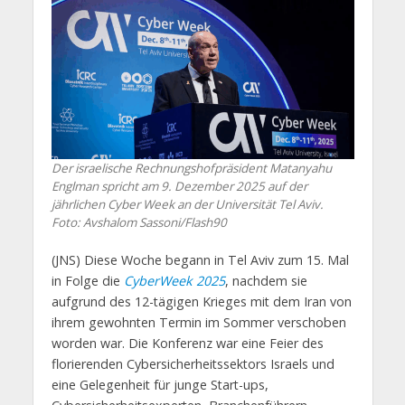
Der israelische Rechnungshofpräsident Matanyahu
Englman spricht am 9. Dezember 2025 auf der
jährlichen Cyber Week an der Universität Tel Aviv.
Foto: Avshalom Sassoni/Flash90
(JNS) Diese Woche begann in Tel Aviv zum 15. Mal
in Folge die
CyberWeek 2025
, nachdem sie
aufgrund des 12-tägigen Krieges mit dem Iran von
ihrem gewohnten Termin im Sommer verschoben
worden war. Die Konferenz war eine Feier des
florierenden Cybersicherheitssektors Israels und
eine Gelegenheit für junge Start-ups,