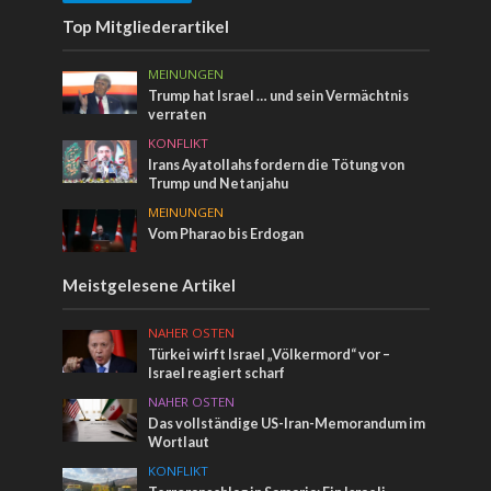
Top Mitgliederartikel
MEINUNGEN
Trump hat Israel … und sein Vermächtnis
verraten
KONFLIKT
Irans Ayatollahs fordern die Tötung von
Trump und Netanjahu
MEINUNGEN
Vom Pharao bis Erdogan
Meistgelesene Artikel
NAHER OSTEN
Türkei wirft Israel „Völkermord“ vor –
Israel reagiert scharf
NAHER OSTEN
Das vollständige US-Iran-Memorandum im
Wortlaut
KONFLIKT