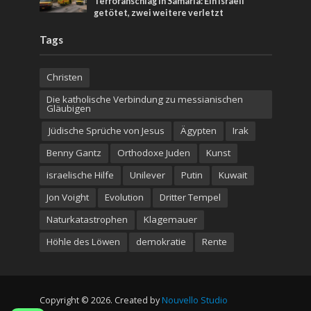
Terroranschlag in Samaria: Ein Israeli
getötet, zwei weitere verletzt
Tags
Christen
Die katholische Verbindung zu messianischen
Gläubigen
Jüdische Sprüche von Jesus
Ägypten
Irak
Benny Gantz
Orthodoxe Juden
Kunst
israelische Hilfe
Unilever
Putin
Kuwait
Jon Voight
Evolution
Dritter Tempel
Naturkatastrophen
Klagemauer
Höhle des Löwen
demokratie
Rente
Copyright © 2026. Created by
Nouvello Studio