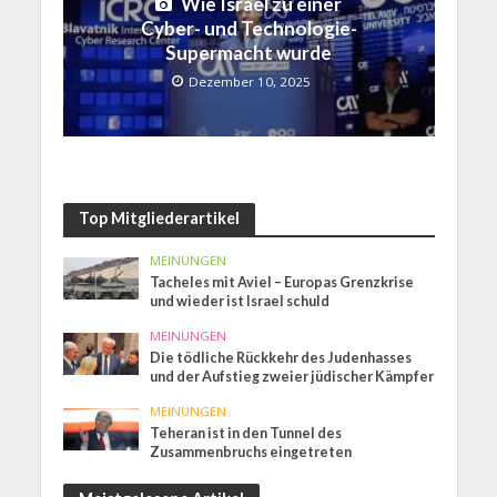
Wie Israel zu einer
Cyber- und Technologie-
Supermacht wurde
Dezember 10, 2025
Top Mitgliederartikel
MEINUNGEN
Tacheles mit Aviel – Europas Grenzkrise
und wieder ist Israel schuld
MEINUNGEN
Die tödliche Rückkehr des Judenhasses
und der Aufstieg zweier jüdischer Kämpfer
MEINUNGEN
Teheran ist in den Tunnel des
Zusammenbruchs eingetreten