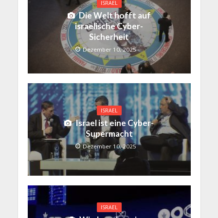
ISRAEL
Die Welt hofft auf
israelische Cyber-
Sicherheit
Dezember 10, 2025
ISRAEL
Israel ist eine Cyber-
Supermacht
Dezember 10, 2025
ISRAEL