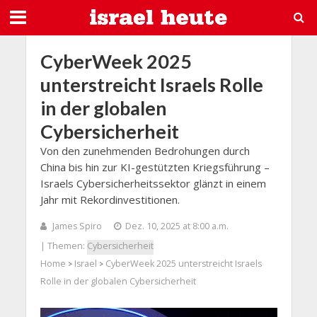
CyberWeek 2025
unterstreicht Israels Rolle
in der globalen
Cybersicherheit
Von den zunehmenden Bedrohungen durch
China bis hin zur KI-gestützten Kriegsführung –
Israels Cybersicherheitssektor glänzt in einem
Jahr mit Rekordinvestitionen.
James Spiro
Dez. 10, 2025 at 8:00 a.m.
| Themen:
Cybersicherheit
Home
Israel
CyberWeek 2025 unterstreicht Israels
>
>
Rolle in der globalen Cybersicherheit