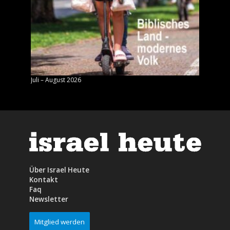
Juli – August 2026
Mai – J
Über Israel Heute
Kontakt
Faq
Newsletter
Mitglied werden