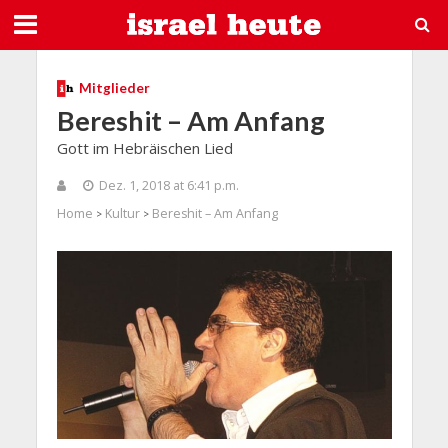
Mitglieder
Bereshit – Am Anfang
Gott im Hebräischen Lied
Dez. 1, 2018 at 6:41 p.m.
Home
Kultur
Bereshit – Am Anfang
>
>