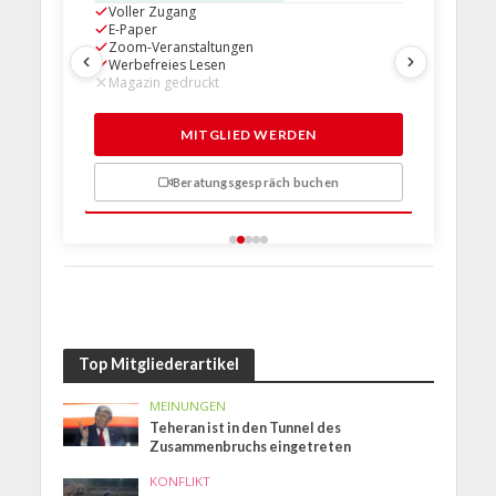
Voller Zugang
Voller Z
E-Paper
E-Paper
Zoom-Veranstaltungen
Zoom-Ve
Werbefreies Lesen
Werbefre
Magazin gedruckt
Magazin 
1 Probem
MITGLIED WERDEN
Beratungsgespräch buchen
n
Top Mitgliederartikel
MEINUNGEN
Teheran ist in den Tunnel des
Zusammenbruchs eingetreten
KONFLIKT