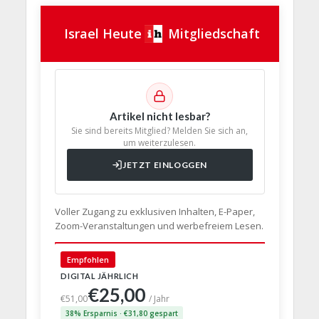
Israel Heute
Mitgliedschaft
Artikel nicht lesbar?
Sie sind bereits Mitglied? Melden Sie sich an,
um weiterzulesen.
JETZT EINLOGGEN
Voller Zugang zu exklusiven Inhalten, E-Paper,
Zoom-Veranstaltungen und werbefreiem Lesen.
🇩🇪 Deut
Empfohlen
DIGITAL JÄHRLICH
PRINT + D
€25,00
€63,
€51,00
/ Jahr
38% Ersparnis · €31,80 gespart
24% Erspar