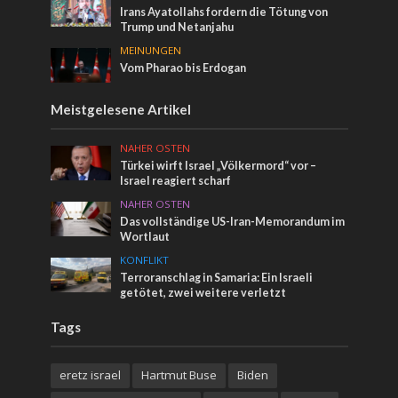
Irans Ayatollahs fordern die Tötung von
Trump und Netanjahu
MEINUNGEN
Vom Pharao bis Erdogan
Meistgelesene Artikel
NAHER OSTEN
Türkei wirft Israel „Völkermord“ vor –
Israel reagiert scharf
NAHER OSTEN
Das vollständige US-Iran-Memorandum im
Wortlaut
KONFLIKT
Terroranschlag in Samaria: Ein Israeli
getötet, zwei weitere verletzt
Tags
eretz israel
Hartmut Buse
Biden