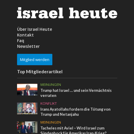
Über Israel Heute
Kontakt
Faq
Newsletter
Mitglied werden
Top Mitgliederartikel
MEINUNGEN
Trump hat Israel … und sein Vermächtnis
verraten
KONFLIKT
Irans Ayatollahs fordern die Tötung von
Trump und Netanjahu
MEINUNGEN
Tacheles mit Aviel – Wird Israel zum
Sündenbock für Amerikas Iran-Krieg?