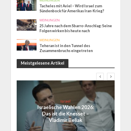
MEINUNGEN
Tacheles mit Aviel – Wird Israel zum
Sündenbock für Amerikas Iran-Krieg?
MEINUNGEN
25 Jahre nach dem Sbarro-Anschlag: Seine
Folgen wirken bis heute nach
MEINUNGEN
Teheran ist in den Tunnel des
Zusammenbruchs eingetreten
Meistgelesene Artikel
Israel
Israelische Wahlen 2026:
Das ist die Knesset –
Vladimir Beliak