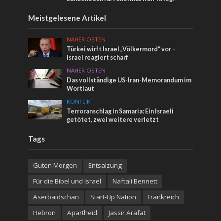
Meistgelesene Artikel
NAHER OSTEN
Türkei wirft Israel „Völkermord“ vor –
Israel reagiert scharf
NAHER OSTEN
Das vollständige US-Iran-Memorandum im
Wortlaut
KONFLIKT
Terroranschlag in Samaria: Ein Israeli
getötet, zwei weitere verletzt
Tags
Guten Morgen
Entsalzung
Für die Bibel und Israel
Naftali Bennett
Aserbaidschan
Start-Up Nation
Frankreich
Hebron
Apartheid
Jassir Arafat