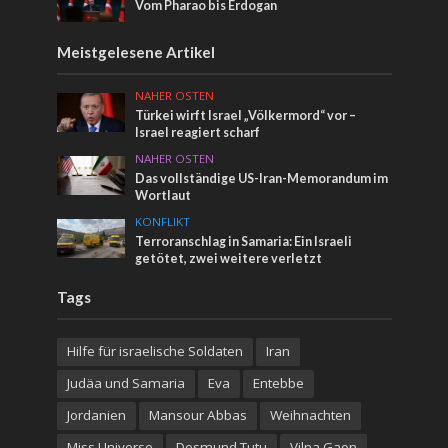
Vom Pharao bis Erdogan
Meistgelesene Artikel
NAHER OSTEN
Türkei wirft Israel „Völkermord“ vor –
Israel reagiert scharf
NAHER OSTEN
Das vollständige US-Iran-Memorandum im
Wortlaut
KONFLIKT
Terroranschlag in Samaria: Ein Israeli
getötet, zwei weitere verletzt
Tags
Hilfe für israelische Soldaten
Iran
Judäa und Samaria
Eva
Entebbe
Jordanien
Mansour Abbas
Weihnachten
Miss Universe
Desmund Tutu
Vilna Gaon