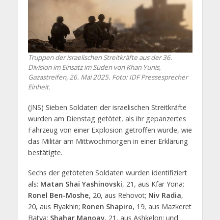
Truppen der israelischen Streitkräfte aus der 36.
Division im Einsatz im Süden von Khan Yunis,
Gazastreifen, 26. Mai 2025. Foto: IDF Pressesprecher
Einheit.
(JNS) Sieben Soldaten der israelischen Streitkräfte
wurden am Dienstag getötet, als ihr gepanzertes
Fahrzeug von einer Explosion getroffen wurde, wie
das Militär am Mittwochmorgen in einer Erklärung
bestätigte.
Sechs der getöteten Soldaten wurden identifiziert
als:
Matan Shai Yashinovski
, 21, aus Kfar Yona;
Ronel Ben-Moshe
, 20, aus Rehovot;
Niv Radia
,
20, aus Elyakhin;
Ronen Shapiro
, 19, aus Mazkeret
Batya;
Shahar Manoav
, 21, aus Ashkelon; und