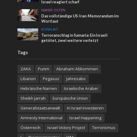
Israel reagiert scharf
NAHER OSTEN
Das vollständige US-Iran-Memorandum im
Wortlaut
KONFLIKT
Terroranschlag in Samaria: Ein Israeli
getötet, zwei weitere verletzt
Tags
ZAKA
Purim
Abraham Abkommen
Libanon
Pegasus
Jahresabo
Hebräische Namen
Israelische Araber
Sheikh Jarrah
Europäische Union
Generalstaatsanwalt
In Israel investieren
Amnesty International
Israel Happening
Österreich
Israel Victory Project
Terrorismus