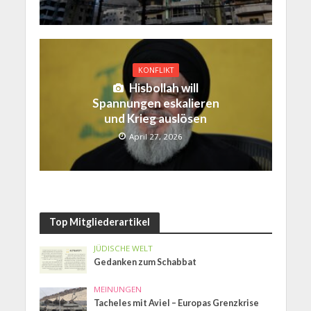
KONFLIKT
Hisbollah will
Spannungen eskalieren
und Krieg auslösen
April 27, 2026
Top Mitgliederartikel
JÜDISCHE WELT
Gedanken zum Schabbat
MEINUNGEN
Tacheles mit Aviel – Europas Grenzkrise