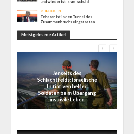
und wieder ist Israel schuld
MEINUNGEN
Teheran ist in den Tunnel des
Zusammenbruchs eingetreten
Meistgelesene Artikel
Israel
Jenseits des
Schlachtfelds: Israelische
Initiativen helfen
Soldaten beim Übergang
ins zivile Leben