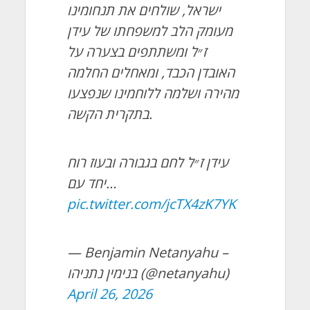
ישראל, שולחים את תנחומינו
מעומק הלב למשפחתו של עידן
ז״ל ומשתתפים בצערה על
האובדן הכבד, ומאחלים החלמה
מהירה ושלמה ללוחמינו שנפצעו
בתקרית הקשה.
עידן ז״ל לחם בגבורה ובעוז רוח
יחד עם…
pic.twitter.com/jcTX4zK7YK
— Benjamin Netanyahu –
בנימין נתניהו (@netanyahu)
April 26, 2026