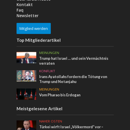
Kontakt
Faq
Newsletter
Mitglied werden
Top Mitgliederartikel
MEINUNGEN
Trump hat Israel … und sein Vermächtnis
verraten
KONFLIKT
Irans Ayatollahs fordern die Tötung von
Trump und Netanjahu
MEINUNGEN
Vom Pharao bis Erdogan
Meistgelesene Artikel
NAHER OSTEN
Türkei wirft Israel „Völkermord“ vor –