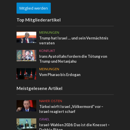
Mitglied werden
Top Mitgliederartikel
MEINUNGEN
Trump hat Israel … und sein Vermächtnis
verraten
KONFLIKT
Irans Ayatollahs fordern die Tötung von
Trump und Netanjahu
MEINUNGEN
Vom Pharao bis Erdogan
Meistgelesene Artikel
NAHER OSTEN
Türkei wirft Israel „Völkermord“ vor –
Israel reagiert scharf
ISRAEL
Israel-Wahlen 2026: Das ist die Knesset –
Debbie Biton