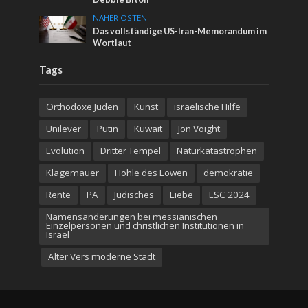
NAHER OSTEN
Das vollständige US-Iran-Memorandum im
Wortlaut
Tags
Orthodoxe Juden
Kunst
israelische Hilfe
Unilever
Putin
Kuwait
Jon Voight
Evolution
Dritter Tempel
Naturkatastrophen
Klagemauer
Höhle des Löwen
demokratie
Rente
PA
Jüdisches
Liebe
ESC 2024
Namensänderungen bei messianischen
Einzelpersonen und christlichen Institutionen in
Israel
Alter Vers moderne Stadt