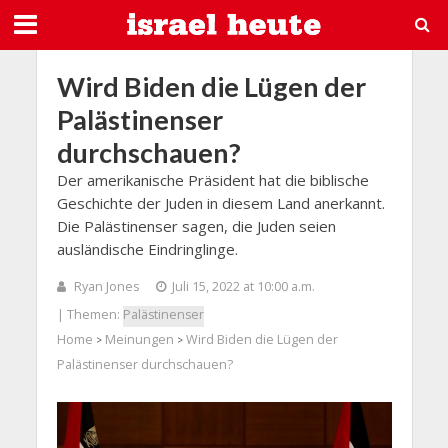
Wird Biden die Lügen der
Palästinenser
durchschauen?
Der amerikanische Präsident hat die biblische
Geschichte der Juden in diesem Land anerkannt.
Die Palästinenser sagen, die Juden seien
ausländische Eindringlinge.
Ryan Jones
Juli 15, 2022 at 10:00 a.m.
| Themen:
Palästinenser
Home
Meinungen
Wird Biden die Lügen der
>
>
Palästinenser durchschauen?