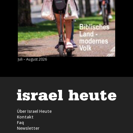
Juli – August 2026
Mai – J
Über Israel Heute
Kontakt
Faq
Newsletter