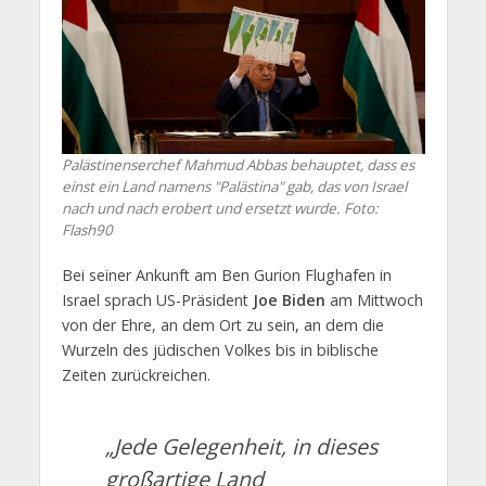
Palästinenserchef Mahmud Abbas behauptet, dass es
einst ein Land namens "Palästina" gab, das von Israel
nach und nach erobert und ersetzt wurde.
Foto:
Flash90
Bei seiner Ankunft am Ben Gurion Flughafen in
Israel sprach US-Präsident
Joe Biden
am Mittwoch
von der Ehre, an dem Ort zu sein, an dem die
Wurzeln des jüdischen Volkes bis in biblische
Zeiten zurückreichen.
„Jede Gelegenheit, in dieses
großartige Land