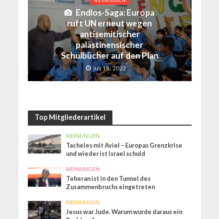
Endlos-Saga: Europa
ruft UN erneut wegen
antisemitischer
palästinensischer
Schulbücher auf den Plan
Juli 15, 2022
Top Mitgliederartikel
MEINUNGEN
Tacheles mit Aviel – Europas Grenzkrise
und wieder ist Israel schuld
MEINUNGEN
Teheran ist in den Tunnel des
Zusammenbruchs eingetreten
MEINUNGEN
Jesus war Jude. Warum wurde daraus ein