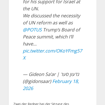
for his support for Israel at
the UN.
We discussed the necessity
of UN reform as well as
@POTUS
Trump’s Board of
Peace summit, which I’ll
have…
pic.twitter.com/OKoYFmg57
X
— Gideon Sa’ar | גדעון סער
(@gidonsaar)
February 18,
2026
Zwei der Redner bei der Sitzung des