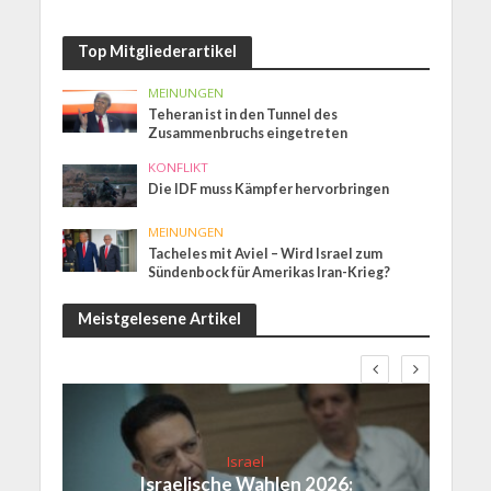
Top Mitgliederartikel
MEINUNGEN
Teheran ist in den Tunnel des
Zusammenbruchs eingetreten
KONFLIKT
Die IDF muss Kämpfer hervorbringen
MEINUNGEN
Tacheles mit Aviel – Wird Israel zum
Sündenbock für Amerikas Iran-Krieg?
Meistgelesene Artikel
Israel
Israelische Wahlen 2026: