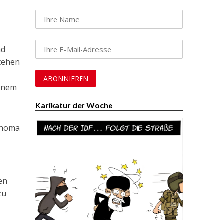
nd
stehen
einem
Karikatur der Woche
ahoma
len
zu