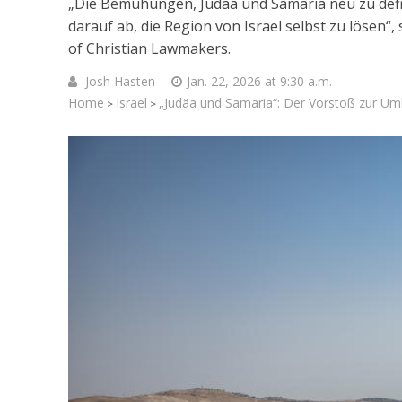
„Die Bemühungen, Judäa und Samaria neu zu defi
darauf ab, die Region von Israel selbst zu lösen“
of Christian Lawmakers.
Josh Hasten
Jan. 22, 2026 at 9:30 a.m.
Home
Israel
„Judäa und Samaria“: Der Vorstoß zur Um
>
>
Israelische
die Kness