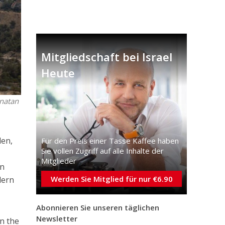
Mitgliedschaft bei Israel
Heute
onatan
len,
Für den Preis einer Tasse Kaffee haben
Sie vollen Zugriff auf alle Inhalte der
Mitglieder
on
Werden Sie Mitglied für nur €6.90
dern
Abonnieren Sie unseren täglichen
Newsletter
n the