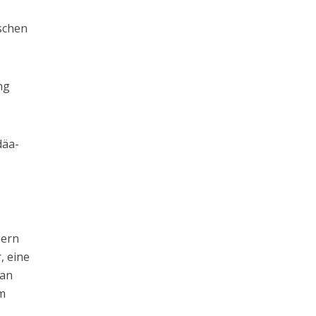
ischen
ng
däa-
gern
, eine
 an
im