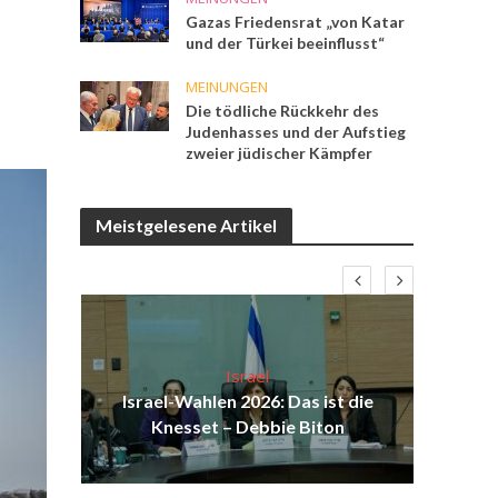
Gazas Friedensrat „von Katar
und der Türkei beeinflusst“
MEINUNGEN
Die tödliche Rückkehr des
Judenhasses und der Aufstieg
zweier jüdischer Kämpfer
Meistgelesene Artikel
Israel
ist
Israel-Wahlen 2026: Das ist die
Isr
ak
Knesset – Debbie Biton
d