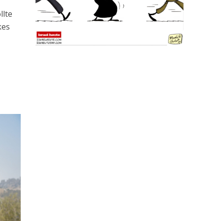
llte
kes