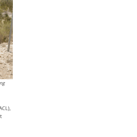
ung
ACL),
t