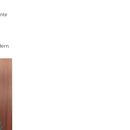
nnte
dern.