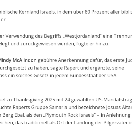
iblische Kernland Israels, in dem über 80 Prozent aller bibl
 er.
der Verwendung des Begriffs „Westjordanland“ eine Trennu
elegt und zurückgewiesen werden, fügte er hinzu.
Mindy McAlindon
gebühre Anerkennung dafür, das erste Ju
urchgesetzt zu haben, sagte Rapert und ergänzte, seine
dass ein solches Gesetz in jedem Bundesstaat der USA
rael zu Thanksgiving 2025 mit 24 gewählten US-Mandatsträ
chte Raperts Gruppe Samaria und bezeichnete Josuas Altar
 Berg Ebal, als den „Plymouth Rock Israels“ – in Anlehnung
hen, das traditionell als Ort der Landung der Pilgerväter 