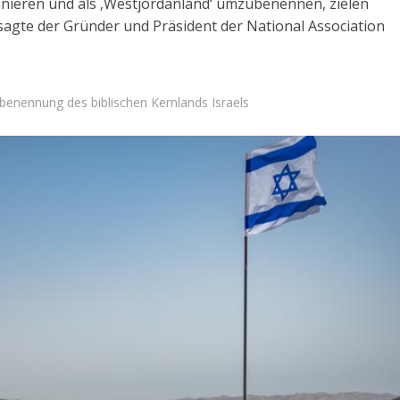
nieren und als ‚Westjordanland‘ umzubenennen, zielen
, sagte der Gründer und Präsident der National Association
benennung des biblischen Kernlands Israels
Israel
Israel
 Wahlen 2026: Das ist
Israelische Wahlen 2026: Das 
et – Moshe Abutbul
die Knesset – Vladimir Beli