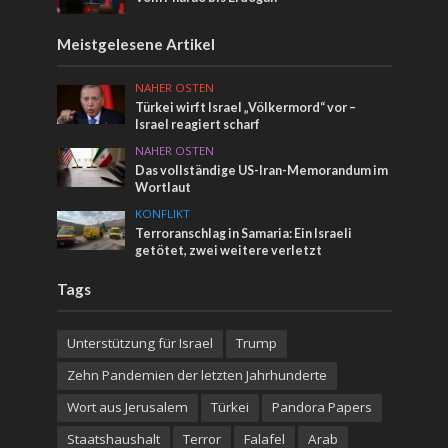
Meistgelesene Artikel
NAHER OSTEN
Türkei wirft Israel „Völkermord“ vor –
Israel reagiert scharf
NAHER OSTEN
Das vollständige US-Iran-Memorandum im
Wortlaut
KONFLIKT
Terroranschlag in Samaria: Ein Israeli
getötet, zwei weitere verletzt
Tags
Unterstützung für Israel
Trump
Zehn Pandemien der letzten Jahrhunderte
Wort aus Jerusalem
Türkei
Pandora Papers
Staatshaushalt
Terror
Falafel
Arab