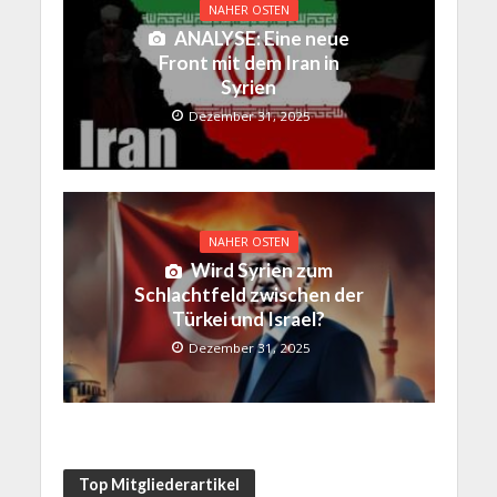
NAHER OSTEN
ANALYSE: Eine neue
Front mit dem Iran in
Syrien
Dezember 31, 2025
NAHER OSTEN
Wird Syrien zum
Schlachtfeld zwischen der
Türkei und Israel?
Dezember 31, 2025
Top Mitgliederartikel