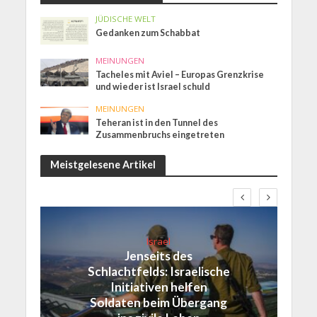
JÜDISCHE WELT
Gedanken zum Schabbat
MEINUNGEN
Tacheles mit Aviel – Europas Grenzkrise
und wieder ist Israel schuld
MEINUNGEN
Teheran ist in den Tunnel des
Zusammenbruchs eingetreten
Meistgelesene Artikel
Israel
Jenseits des
Schlachtfelds: Israelische
Initiativen helfen
Soldaten beim Übergang