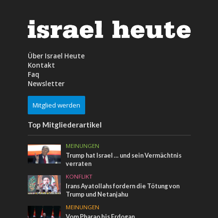
Über Israel Heute
Kontakt
Faq
Newsletter
Mitglied werden
Top Mitgliederartikel
MEINUNGEN
Trump hat Israel … und sein Vermächtnis
verraten
KONFLIKT
Irans Ayatollahs fordern die Tötung von
Trump und Netanjahu
MEINUNGEN
Vom Pharao bis Erdogan