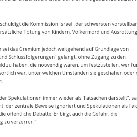
huldigt die Kommission Israel „der schwersten vorstellba
orsätzliche Tötung von Kindern, Völkermord und Ausrottung
n sei das Gremium jedoch weitgehend auf Grundlage von
und Schlussfolgerungen“ gelangt, ohne Zugang zu den
ld zu haben, die notwendig wären, um festzustellen, wer fü
wortlich war, unter welchen Umständen sie geschahen oder
n.
, der Spekulationen immer wieder als Tatsachen darstellt“, s
ht, der zentrale Beweise ignoriert und Spekulationen als Fa
die öffentliche Debatte. Er birgt auch die Gefahr, die
g zu verzerren.“