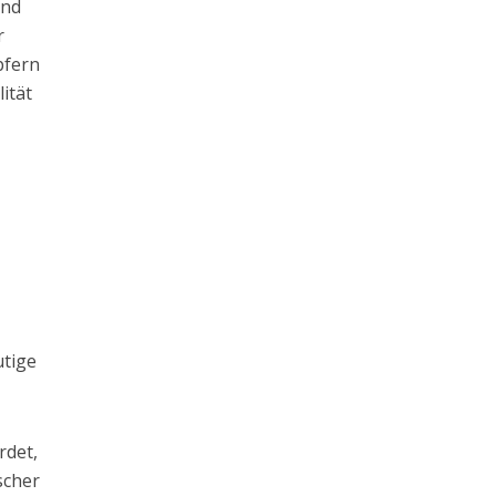
und
r
pfern
ität
utige
rdet,
scher