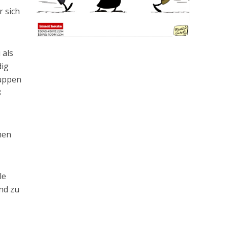
r sich
 als
dig
ruppen
8
nen
le
nd zu