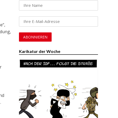
e“,
ndung,
Karikatur der Woche
r
und
.