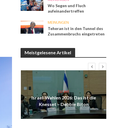
Wo Segen und Fluch
aufeinandertreffen
MEINUNGEN
Teheran ist in den Tunnel des
Zusammenbruchs eingetreten
Meistgelesene Artikel
Israel
ist
Israel-Wahlen 2026: Das ist die
Isr
ul
Knesset – Debbie Biton
d