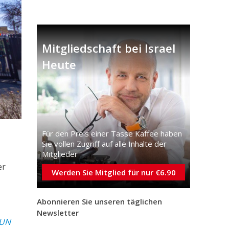
Mitgliedschaft bei Israel
Heute
Für den Preis einer Tasse Kaffee haben
Sie vollen Zugriff auf alle Inhalte der
Mitglieder
er
Werden Sie Mitglied für nur €6.90
Abonnieren Sie unseren täglichen
Newsletter
UN