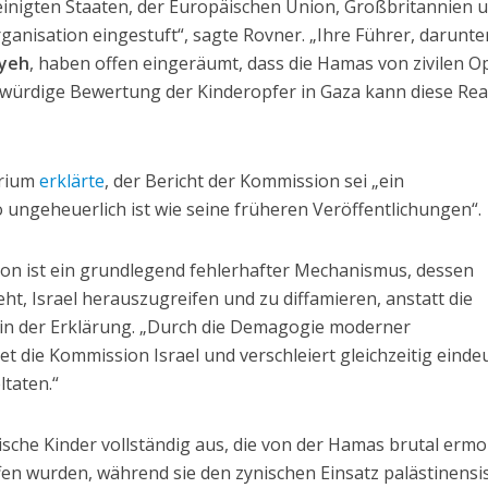
inigten Staaten, der Europäischen Union, Großbritannien 
ganisation eingestuft“, sagte Rovner. „Ihre Führer, darunte
iyeh
, haben offen eingeräumt, dass die Hamas von zivilen O
ubwürdige Bewertung der Kinderopfer in Gaza kann diese Real
erium
erklärte
, der Bericht der Kommission sei „ein
ungeheuerlich ist wie seine früheren Veröffentlichungen“.
n ist ein grundlegend fehlerhafter Mechanismus, dessen
eht, Israel herauszugreifen und zu diffamieren, anstatt die
 in der Erklärung. „Durch die Demagogie moderner
 die Kommission Israel und verschleiert gleichzeitig einde
ltaten.“
ische Kinder vollständig aus, die von der Hamas brutal ermo
fen wurden, während sie den zynischen Einsatz palästinensi