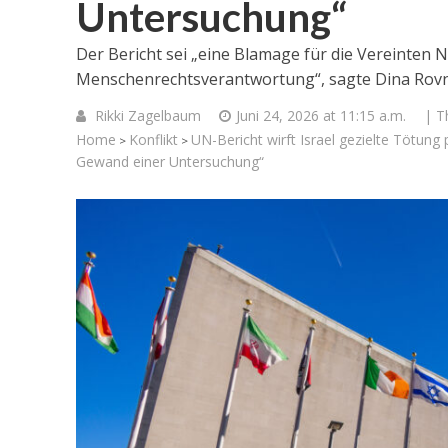
Untersuchung“
Der Bericht sei „eine Blamage für die Vereinten 
Menschenrechtsverantwortung“, sagte Dina Rov
Rikki Zagelbaum
Juni 24, 2026 at 11:15 a.m.
| T
Home
Konflikt
UN-Bericht wirft Israel gezielte Tötung
>
>
Gewand einer Untersuchung“
Israelische
die Knesse