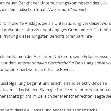
den neuen Bericht der Untersuchungskommission des
UN-
, die dem jüdischen Staat „Völkermord“ vorwirft.
b formulierte Anklage, die als Untersuchung verkleidet wurd
n präsentiert sich als unabhängiges Gremium zur Faktenfi
e Prüfung dieses jüngsten Berichts offenbart ihre
cht im Namen der Vereinten Nationen, seine Erkenntnisse
h vor dem
Internationalen Gerichtshof
in Den Haag sowie vo
tutionen zitiert werden, erklärte Rovner.
chlussfolgerung beginnt und anschließend selektiv Beweise
tützen – das ist eine Blamage für die Vereinten Nationen 
henschaftspflicht im Bereich der Menschenrechte“, sagte sie
noriert, dass die Hamas und andere palästinensische