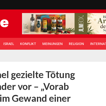
ISRAEL
KONFLIKT
MEINUNGEN
RELIGION
INTERNA
el gezielte Tötung
nder vor – „Vorab
 im Gewand einer