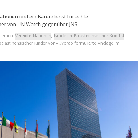
Nationen und ein Bärendienst für echte
ner von UN Watch gegenüber JNS.
hemen:
Vereinte Nationen
,
Israelisch-Palästinensischer Konflikt
 palästinensischer Kinder vor – „Vorab formulierte Anklage im
Israel
Israel
 Wahlen 2026: Das ist
Israelische Wahlen 2026: Das 
t – Vladimir Beliak
die Knesset – Moshe Abutb