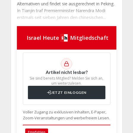
Alternativen und findet sie ausgerechnet in Peking.
In Tianjin traf Premierminister Narendra Modi
erstmals seit sieben Jahren den chinesischen...
Israel Heute
Mitgliedschaft
Artikel nicht lesbar?
Sie sind bereits Mitglied? Melden Sie sich an,
um weiterzulesen.
JETZT EINLOGGEN
Voller Zugang zu exklusiven Inhalten, E-Paper,
Zoom-Veranstaltungen und werbefreiem Lesen.
🇩🇪 Deut
Empfohlen