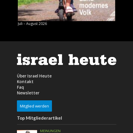
Juli – August 2026
Mai – J
Über Israel Heute
Kontakt
Faq
Newsletter
Mitglied werden
Top Mitgliederartikel
MEINUNGEN