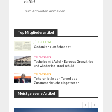
dafür!
Zum Antworten Anmelden
Top Mitgliederartikel
JÜDISCHE WELT
Gedanken zum Schabbat
MEINUNGEN
Tacheles mit Aviel – Europas Grenzkrise
und wieder ist Israel schuld
MEINUNGEN
Teheran ist in den Tunnel des
Zusammenbruchs eingetreten
Meistgelesene Artikel