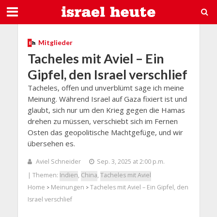
Mitglieder
Tacheles mit Aviel – Ein
Gipfel, den Israel verschlief
Tacheles, offen und unverblümt sage ich meine
Meinung. Während Israel auf Gaza fixiert ist und
glaubt, sich nur um den Krieg gegen die Hamas
drehen zu müssen, verschiebt sich im Fernen
Osten das geopolitische Machtgefüge, und wir
übersehen es.
Aviel Schneider
Sep. 3, 2025 at 2:00 p.m.
| Themen:
Indien
,
China
,
Tacheles mit Aviel
Home
Meinungen
Tacheles mit Aviel – Ein Gipfel, den
>
>
Israel verschlief