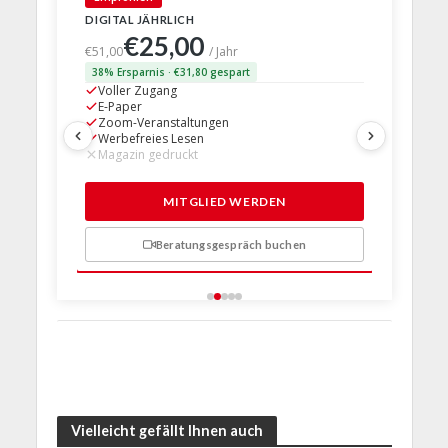
DIGITAL JÄHRLICH
PRINT + D
€25,00
€63,
€51,00
/ Jahr
38% Ersparnis · €31,80 gespart
24% Erspar
Voller Zugang
Voller Z
E-Paper
E-Paper
Zoom-Veranstaltungen
Zoom-Ve
Werbefreies Lesen
Werbefre
Magazin gedruckt
Magazin 
1 Probem
MITGLIED WERDEN
Beratungsgespräch buchen
n
Vielleicht gefällt Ihnen auch