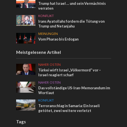
Trump hat Israel … und sein Vermächtnis
verraten
KONFLIKT
Irans Ayatollahs fordern die Tötung von
Trump und Netanjahu
MEINUNGEN
Vom Pharao bis Erdogan
Meistgelesene Artikel
NAHER OSTEN
Türkei wirft Israel „Völkermord“ vor –
Israel reagiert scharf
NAHER OSTEN
Das vollständige US-Iran-Memorandum im
Wortlaut
KONFLIKT
Terroranschlag in Samaria: Ein Israeli
getötet, zwei weitere verletzt
Tags