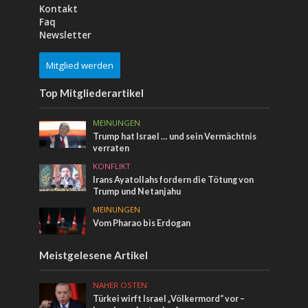
Kontakt
Faq
Newsletter
Mitglied werden
Top Mitgliederartikel
MEINUNGEN
Trump hat Israel … und sein Vermächtnis
verraten
KONFLIKT
Irans Ayatollahs fordern die Tötung von
Trump und Netanjahu
MEINUNGEN
Vom Pharao bis Erdogan
Meistgelesene Artikel
NAHER OSTEN
Türkei wirft Israel „Völkermord“ vor –