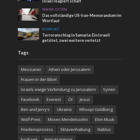
Israel reagiert scharf
NAHER OSTEN
Das vollständige US-Iran-Memorandum im
Wortlaut
KONFLIKT
Terroranschlag in Samaria: Ein Israeli
getötet, zwei weitere verletzt
Tags
Messianer
Athen oder Jerusalem
Frauen in der Bibel
Israels ewige Verbindung zu Jerusalem
Syrien
Facebook
Everest
Öl
Jesus
Ben and Jerry's
Ukraine
Whoopi Goldberg
Wolf-Preis
Moses Mendelssohn
Elon Musk
Friedensprozess
Sklavenhaltung
Nablus
hochzeit
Armutsgrenze