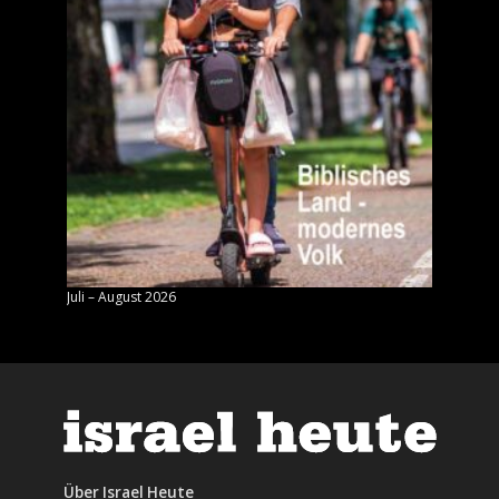
Juli – August 2026
Mai – J
Über Israel Heute