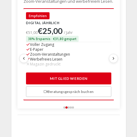
Zoom-Veranstaltungen und werbefreiem Lesen.
🇩🇪 Deut
Empfohlen
DIGITAL JÄHRLICH
PRINT + D
€25,00
€63,
€51,00
/ Jahr
38% Ersparnis · €31,80 gespart
24% Erspar
Voller Zugang
Voller Z
E-Paper
E-Paper
Zoom-Veranstaltungen
Zoom-Ve
Werbefreies Lesen
Werbefre
Magazin gedruckt
Magazin 
1 Probem
MITGLIED WERDEN
Beratungsgespräch buchen
n