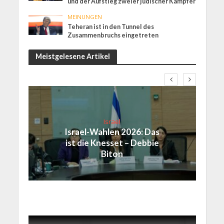
und der Aufstieg zweier jüdischer Kämpfer
MEINUNGEN
Teheran ist in den Tunnel des
Zusammenbruchs eingetreten
Meistgelesene Artikel
Israel
Israel-Wahlen 2026: Das
ist die Knesset – Debbie
Biton