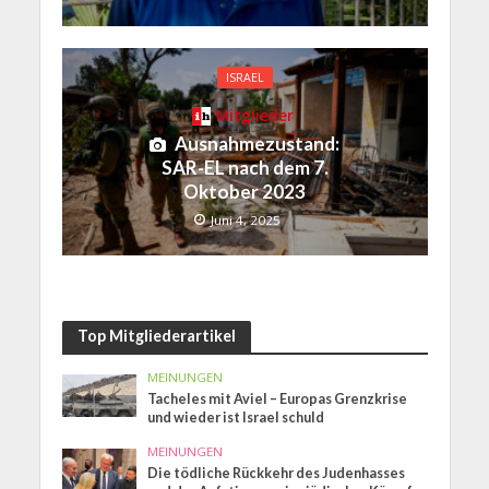
ISRAEL
Mitglieder
Ausnahmezustand:
SAR-EL nach dem 7.
Oktober 2023
Juni 4, 2025
Top Mitgliederartikel
MEINUNGEN
Tacheles mit Aviel – Europas Grenzkrise
und wieder ist Israel schuld
MEINUNGEN
Die tödliche Rückkehr des Judenhasses