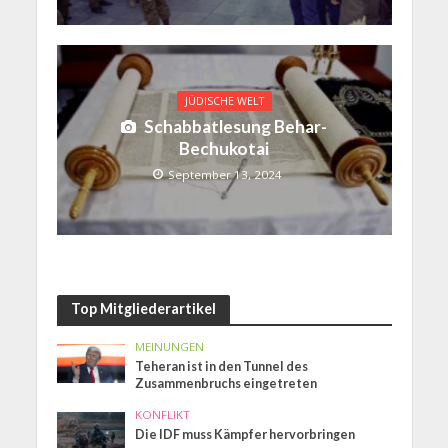
JÜDISCHE WELT
Schabbatlesung Behar-
Bechukotai
September 13, 2024
Top Mitgliederartikel
MEINUNGEN
Teheran ist in den Tunnel des
Zusammenbruchs eingetreten
KONFLIKT
Die IDF muss Kämpfer hervorbringen