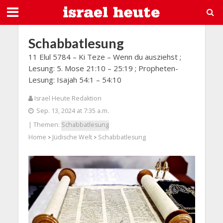
Schabbatlesung
11 Elul 5784 – Ki Teze – Wenn du ausziehst ;
Lesung: 5. Mose 21:10 – 25:19 ; Propheten-
Lesung: Isajah 54:1 – 54:10
Israel Heute Redaktion
Sep. 13, 2024 at 7:35 a.m.
| Themen:
Schabbatlesung
Home
Jüdische Welt
Schabbatlesung
>
>