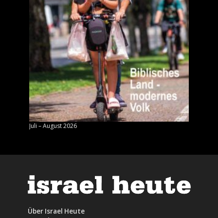
Juli – August 2026
Mai – J
Über Israel Heute