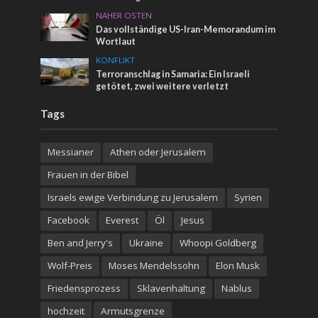
NAHER OSTEN
Das vollständige US-Iran-Memorandum im
Wortlaut
KONFLIKT
Terroranschlag in Samaria: Ein Israeli
getötet, zwei weitere verletzt
Tags
Messianer
Athen oder Jerusalem
Frauen in der Bibel
Israels ewige Verbindung zu Jerusalem
Syrien
Facebook
Everest
Öl
Jesus
Ben and Jerry's
Ukraine
Whoopi Goldberg
Wolf-Preis
Moses Mendelssohn
Elon Musk
Friedensprozess
Sklavenhaltung
Nablus
hochzeit
Armutsgrenze