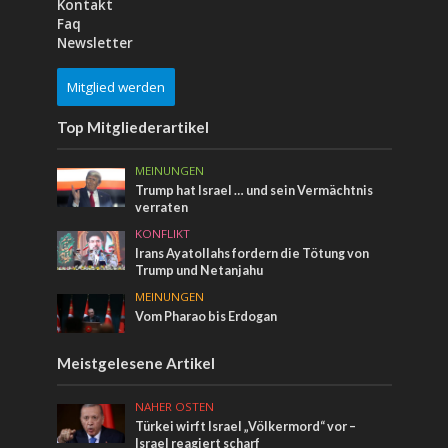
Kontakt
Faq
Newsletter
Mitglied werden
Top Mitgliederartikel
MEINUNGEN
Trump hat Israel … und sein Vermächtnis
verraten
KONFLIKT
Irans Ayatollahs fordern die Tötung von
Trump und Netanjahu
MEINUNGEN
Vom Pharao bis Erdogan
Meistgelesene Artikel
NAHER OSTEN
Türkei wirft Israel „Völkermord“ vor –
Israel reagiert scharf