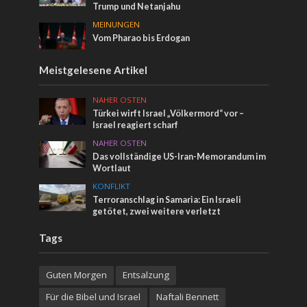
Trump und Netanjahu
MEINUNGEN
Vom Pharao bis Erdogan
Meistgelesene Artikel
NAHER OSTEN
Türkei wirft Israel „Völkermord“ vor –
Israel reagiert scharf
NAHER OSTEN
Das vollständige US-Iran-Memorandum im
Wortlaut
KONFLIKT
Terroranschlag in Samaria: Ein Israeli
getötet, zwei weitere verletzt
Tags
Guten Morgen
Entsalzung
Für die Bibel und Israel
Naftali Bennett