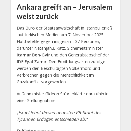
Ankara greift an – Jerusalem
weist zurück
Das Büro der Staatsanwaltschaft in Istanbul erließ
laut türkischen Medien am 7. November 2025
Haftbefehle gegen insgesamt 37 Personen,
darunter Netanjahu, Katz, Sicherheitsminister
Itamar Ben
‑
Gvir
und den Generalstabschef der
IDF
Eyal Zamir
. Den Ermittlungsakten zufolge
werden den Beschuldigten Völkermord und
Verbrechen gegen die Menschlichkeit im
Gazakonflikt vorgeworfen.
Außenminister Gideon Sa’ar erklärte daraufhin in
einer Stellungnahme:
„Israel lehnt diesen neuesten PR-Stunt des
Tyrannen Erdoğan entschieden ab.“
Er führte weiter aus: