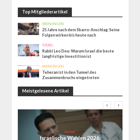
Top Mitgliederartikel
MEINUNGEN
25 Jahre nach dem Sbarro-Anschlag: Seine
Folgen wirken bis heute nach
ISRAEL
Rabbi Leo Dee: Warum Israel die beste
langfristige Investition ist
MEINUNGEN
Teheran ist in den Tunnel des
Zusammenbruchs eingetreten
Meistgelesene Artikel
Israel
Israelische Wahlen 2026: