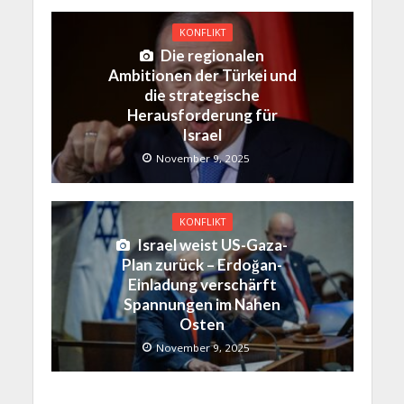
KONFLIKT
Die regionalen
Ambitionen der Türkei und
die strategische
Herausforderung für
Israel
November 9, 2025
KONFLIKT
Israel weist US-Gaza-
Plan zurück – Erdoğan-
Einladung verschärft
Spannungen im Nahen
Osten
November 9, 2025