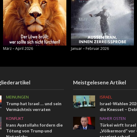
März – April 2026
Januar – Februar 2026
liederartikel
Meistgelesene Artikel
MEINUNGEN
ISRAEL
Trump hat Israel … und sein
Israel-Wahlen 2026
Vermächtnis verraten
die Knesset – Deb
KONFLIKT
NAHER OSTEN
Irans Ayatollahs fordern die
Türkei wirft Israel
Tötung von Trump und
„Völkermord“ vor –
Netanjahu
reagiert scharf