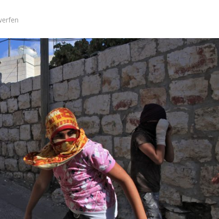
werfen
Konflikt
Meinungen
CEF-Daten stellen
Eine Alternative zur Zwei-
würfe gegen Israel
Staaten-Lösung
infrage