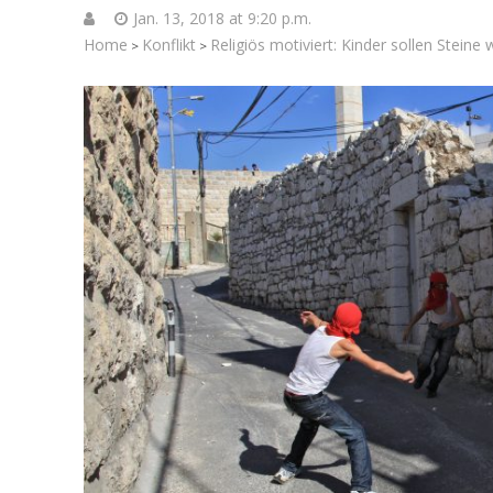
Jan. 13, 2018 at 9:20 p.m.
Home
Konflikt
Religiös motiviert: Kinder sollen Steine 
>
>
Neue UNI
Hungervor