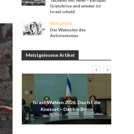
Tacheles mit Aviel – Europas
Grenzkrise und wieder ist
Israel schuld
MEINUNGEN
Der Wahnsinn des
Antizionismus
Meistgelesene Artikel
Israel
Israel-Wahlen 2026: Das ist die
H
Knesset – Debbie Biton