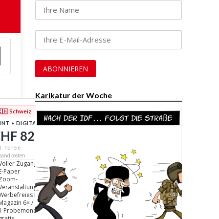
Karikatur der Woche
🇨🇭 Schweiz
INT + DIGITAL
HF 82
/ Jahr
l. höhere
sandkosten
Voller Zugang
E-Paper
Zoom-
Veranstaltungen
Werbefreies Lesen
Magazin 6× / Jahr
1 Probemonat
gratis