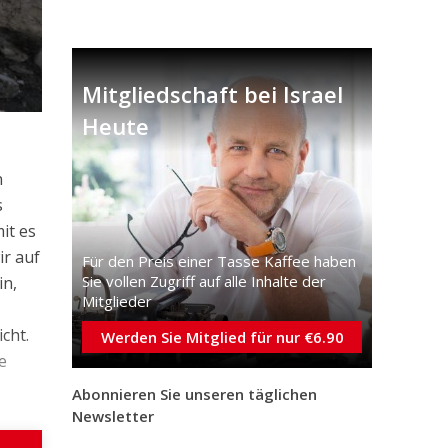
Mitgliedschaft bei Israel
Heute
n
s
it es
ir auf
Für den Preis einer Tasse Kaffee haben
Sie vollen Zugriff auf alle Inhalte der
in,
Mitglieder
cht.
Werden Sie Mitglied für nur €6.90
e
Abonnieren Sie unseren täglichen
Newsletter