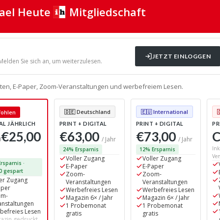
rael Heute
Mitgliedschaft
JETZT EINLOGGEN
 Melden Sie sich an, um weiterzulesen.
alten, E-Paper, Zoom-Veranstaltungen und werbefreiem Lesen.
🇩🇪 Deutschland
🇪🇺 International
ohlen
AL JÄHRLICH
PRINT + DIGITAL
PRINT + DIGITAL
PR
€25,00
€63,00
€73,00
C
0
/ Jahr
/ Jahr
Ink
24% Ersparnis
12% Ersparnis
Ver
Voller Zugang
Voller Zugang
rsparnis ·
E-Paper
E-Paper
0 gespart
Zoom-
Zoom-
ler Zugang
Veranstaltungen
Veranstaltungen
aper
Werbefreies Lesen
Werbefreies Lesen
om-
Magazin 6× / Jahr
Magazin 6× / Jahr
anstaltungen
1 Probemonat
1 Probemonat
befreies Lesen
gratis
gratis
azin gedruckt