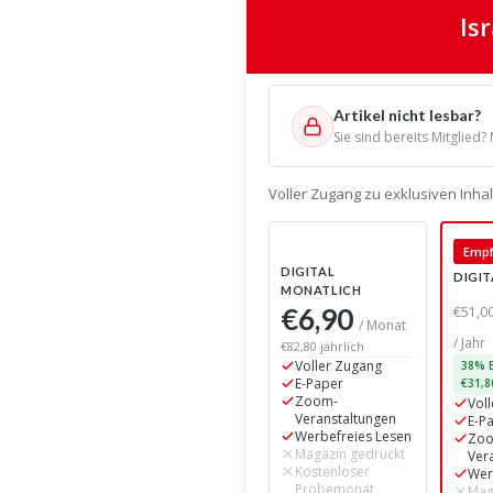
Is
Artikel nicht lesbar?
Sie sind bereits Mitglied?
Voller Zugang zu exklusiven Inh
Empf
DIGITAL
DIGIT
MONATLICH
€6,90
€51,0
/ Monat
/ Jahr
€82,80 jährlich
Voller Zugang
38% E
E-Paper
€31,8
Zoom-
Vol
Veranstaltungen
E-P
Werbefreies Lesen
Zo
Magazin gedruckt
Ver
Kostenloser
Wer
Probemonat
Mag