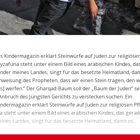
es Kindermagazin erklärt Steinwürfe auf Juden zur religiöse
ayzafuna steht unter einem Bild eines arabischen Kindes, da
Kinder meines Landes, singt für das besetzte Heimatland, dam
 Anweisung des Propheten, dass wir einen Stein tragen, den w
] werfen.“ Der Gharqad-Baum soll der „Baum der Juden“ se
 Anbruch des Jüngsten Gerichts zu verstecken suchen. Ein
indermagazin erklärt Steinwürfe auf Juden zur religiösen Pfli
 steht unter einem Bild eines arabischen Kindes, das gerad
eines Landes, singt für das besetzte Heimatland, damit es...