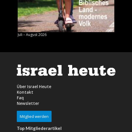
Juli – August 2026
Mai – J
Über Israel Heute
Kontakt
Faq
Newsletter
Mitglied werden
Top Mitgliederartikel