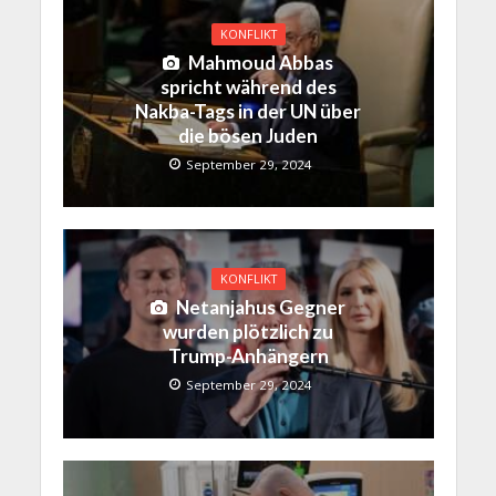
KONFLIKT
Mahmoud Abbas
spricht während des
Nakba-Tags in der UN über
die bösen Juden
September 29, 2024
KONFLIKT
Netanjahus Gegner
wurden plötzlich zu
Trump-Anhängern
September 29, 2024