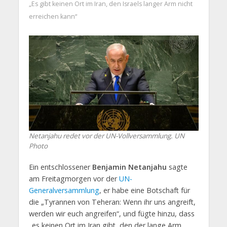
„Es gibt keinen Ort im Iran, den Israels langer Arm nicht
erreichen kann“
Netanjahu redet vor der UN-Vollversammlung. UN
Photo
Ein entschlossener
Benjamin Netanjahu
sagte
am Freitagmorgen vor der
UN-
Generalversammlung
, er habe eine Botschaft für
die „Tyrannen von Teheran: Wenn ihr uns angreift,
werden wir euch angreifen“, und fügte hinzu, dass
„es keinen Ort im Iran gibt, den der lange Arm