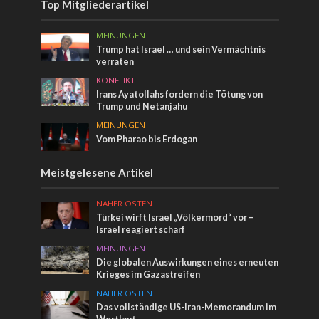
Top Mitgliederartikel
MEINUNGEN
Trump hat Israel … und sein Vermächtnis
verraten
KONFLIKT
Irans Ayatollahs fordern die Tötung von
Trump und Netanjahu
MEINUNGEN
Vom Pharao bis Erdogan
Meistgelesene Artikel
NAHER OSTEN
Türkei wirft Israel „Völkermord“ vor –
Israel reagiert scharf
MEINUNGEN
Die globalen Auswirkungen eines erneuten
Krieges im Gazastreifen
NAHER OSTEN
Das vollständige US-Iran-Memorandum im