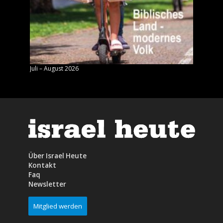
Juli – August 2026
Mai – J
Über Israel Heute
Kontakt
Faq
Newsletter
Mitglied werden