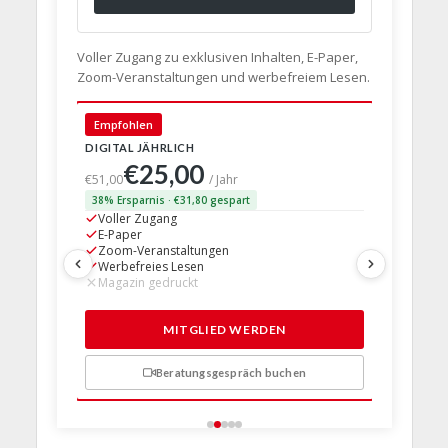
Voller Zugang zu exklusiven Inhalten, E-Paper,
Zoom-Veranstaltungen und werbefreiem Lesen.
🇩🇪 Deut
Empfohlen
DIGITAL JÄHRLICH
PRINT + D
€25,00
€63,
€51,00
/ Jahr
38% Ersparnis · €31,80 gespart
24% Erspar
Voller Zugang
Voller Z
E-Paper
E-Paper
Zoom-Veranstaltungen
Zoom-Ve
Werbefreies Lesen
Werbefre
Magazin gedruckt
Magazin 
1 Probem
MITGLIED WERDEN
Beratungsgespräch buchen
n