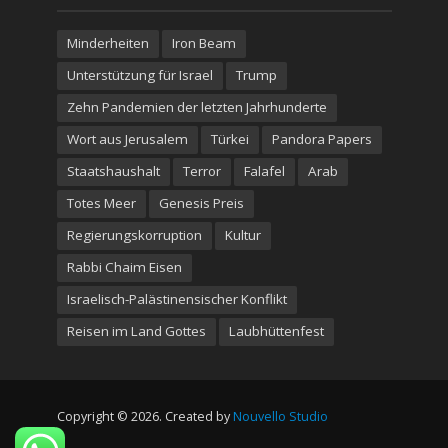
Minderheiten
Iron Beam
Unterstützung für Israel
Trump
Zehn Pandemien der letzten Jahrhunderte
Wort aus Jerusalem
Türkei
Pandora Papers
Staatshaushalt
Terror
Falafel
Arab
Totes Meer
Genesis Preis
Regierungskorruption
Kultur
Rabbi Chaim Eisen
Israelisch-Palästinensischer Konflikt
Reisen im Land Gottes
Laubhüttenfest
Copyright © 2026. Created by
Nouvello Studio