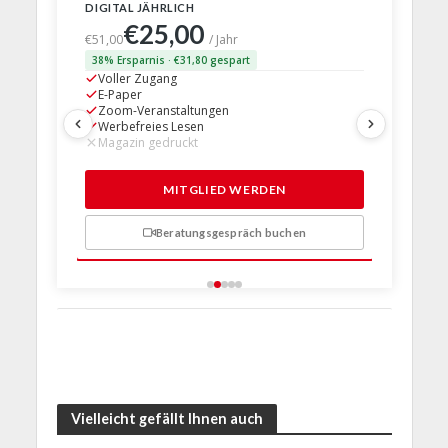
DIGITAL JÄHRLICH
PRINT + D
€25,00
€63,
€51,00
/ Jahr
38% Ersparnis · €31,80 gespart
24% Erspar
Voller Zugang
Voller Z
E-Paper
E-Paper
Zoom-Veranstaltungen
Zoom-Ve
Werbefreies Lesen
Werbefre
Magazin gedruckt
Magazin 
1 Probem
MITGLIED WERDEN
Beratungsgespräch buchen
n
Vielleicht gefällt Ihnen auch