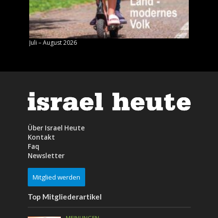
Juli – August 2026
Mai – J
Über Israel Heute
Kontakt
Faq
Newsletter
Mitglied werden
Top Mitgliederartikel
MEINUNGEN