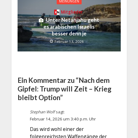
MEINUNGEN
Mitglieder
Unter Netanjahu geht
es arabischen Israelis
besser denn je
Februar 13, 2026
Ein Kommentar zu “Nach dem
Gipfel: Trump will Zeit – Krieg
bleibt Option”
Stephan Wolf
sagt:
Februar 14, 2026 um 3:40 p.m. Uhr
Das wird wohl einer der
folgenreichsten Waffengänge der