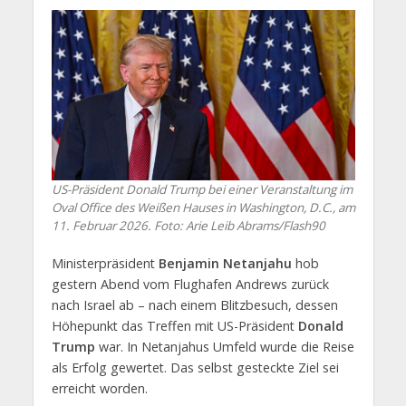
US-Präsident Donald Trump bei einer Veranstaltung im
Oval Office des Weißen Hauses in Washington, D.C., am
11. Februar 2026. Foto: Arie Leib Abrams/Flash90
Ministerpräsident
Benjamin Netanjahu
hob
gestern Abend vom Flughafen Andrews zurück
nach Israel ab – nach einem Blitzbesuch, dessen
Höhepunkt das Treffen mit US-Präsident
Donald
Trump
war. In Netanjahus Umfeld wurde die Reise
als Erfolg gewertet. Das selbst gesteckte Ziel sei
erreicht worden.