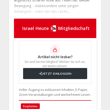
angesichts scharfer Kritik aus Teilen der MAGA-
Bewegung – insbesondere unter jungen
Anhängern – wäre das das Letzte,...
Israel Heute
Mitgliedschaft
Artikel nicht lesbar?
Sie sind bereits Mitglied? Melden Sie sich an,
um weiterzulesen.
JETZT EINLOGGEN
Voller Zugang zu exklusiven Inhalten, E-Paper,
Zoom-Veranstaltungen und werbefreiem Lesen.
🇩🇪 Deut
Empfohlen