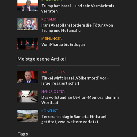
Trump hat Israel … und sein Vermächtnis
verraten
KONFLIKT
Irans Ayatollahs fordern die Tötung von
Trump und Netanjahu
MEINUNGEN
Vom Pharao bis Erdogan
Meistgelesene Artikel
NAHER OSTEN
Türkei wirft Israel „Völkermord“ vor –
Israel reagiert scharf
NAHER OSTEN
Das vollständige US-Iran-Memorandum im
Wortlaut
KONFLIKT
Terroranschlag in Samaria: Ein Israeli
getötet, zwei weitere verletzt
Tags