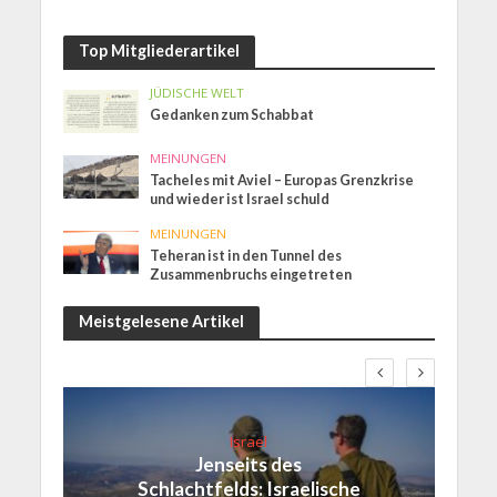
Top Mitgliederartikel
JÜDISCHE WELT
Gedanken zum Schabbat
MEINUNGEN
Tacheles mit Aviel – Europas Grenzkrise
und wieder ist Israel schuld
MEINUNGEN
Teheran ist in den Tunnel des
Zusammenbruchs eingetreten
Meistgelesene Artikel
Israel
Jenseits des
Schlachtfelds: Israelische