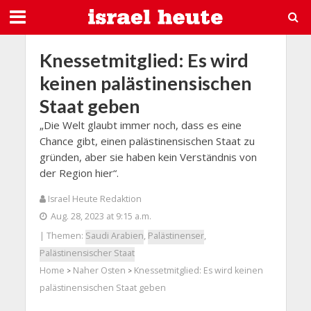
Knessetmitglied: Es wird
keinen palästinensischen
Staat geben
„Die Welt glaubt immer noch, dass es eine
Chance gibt, einen palästinensischen Staat zu
gründen, aber sie haben kein Verständnis von
der Region hier“.
Israel Heute Redaktion
Aug. 28, 2023 at 9:15 a.m.
| Themen:
Saudi Arabien
,
Palästinenser
,
Palästinensischer Staat
Home
Naher Osten
Knessetmitglied: Es wird keinen
>
>
palästinensischen Staat geben