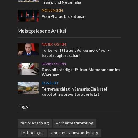
Trump und Netanjahu
MEINUNGEN
Vom Pharao bis Erdogan
Meistgelesene Artikel
NAHER OSTEN
Türkei wirft Israel „Völkermord“ vor –
Israel reagiert scharf
NAHER OSTEN
Das vollständige US-Iran-Memorandum im
Wortlaut
KONFLIKT
Terroranschlag in Samaria: Ein Israeli
getötet, zwei weitere verletzt
Tags
terroranschlag
Vorherbestimmung
Technologie
Christinas Einwanderung