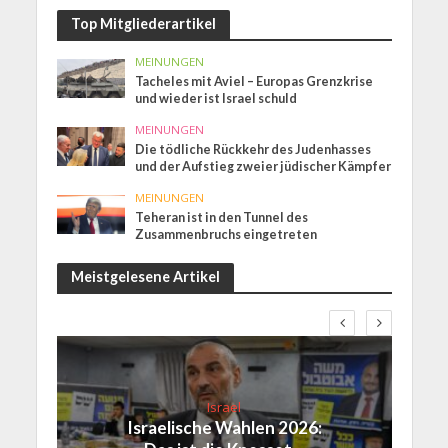
Top Mitgliederartikel
MEINUNGEN
Tacheles mit Aviel – Europas Grenzkrise
und wieder ist Israel schuld
MEINUNGEN
Die tödliche Rückkehr des Judenhasses
und der Aufstieg zweier jüdischer Kämpfer
MEINUNGEN
Teheran ist in den Tunnel des
Zusammenbruchs eingetreten
Meistgelesene Artikel
Israel
Israelische Wahlen 2026: