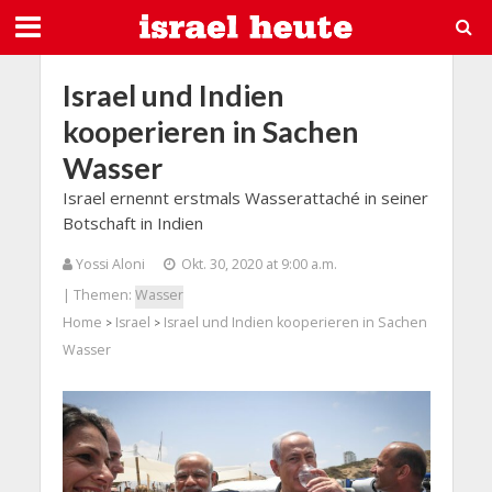
Israel und Indien
kooperieren in Sachen
Wasser
Israel ernennt erstmals Wasserattaché in seiner
Botschaft in Indien
Yossi Aloni
Okt. 30, 2020 at 9:00 a.m.
| Themen:
Wasser
Home
Israel
Israel und Indien kooperieren in Sachen
>
>
Wasser