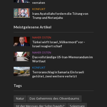
verraten
KONFLIKT
Irans Ayatollahs fordern die Tötung von
Trump und Netanjahu
Meistgelesene Artikel
NAHER OSTEN
Türkei wirft Israel „Völkermord“ vor –
Israel reagiert scharf
NAHER OSTEN
Das vollständige US-Iran-Memorandum im
Wortlaut
KONFLIKT
Terroranschlag in Samaria: Ein Israeli
getötet, zwei weitere verletzt
Tags
Natur
Das Geheimnis des Olivenbaums
Ist der Messias der Sohn Davids?
Soleimani