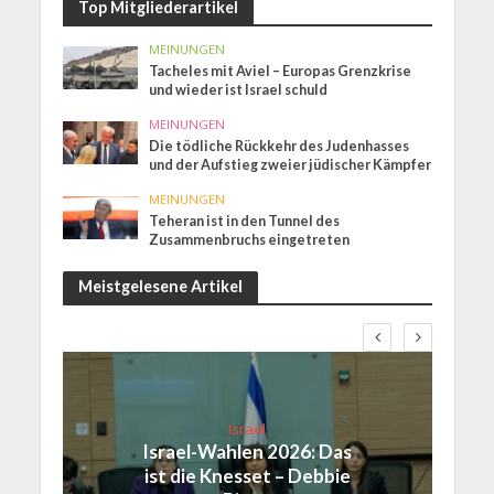
Top Mitgliederartikel
MEINUNGEN
Tacheles mit Aviel – Europas Grenzkrise
und wieder ist Israel schuld
MEINUNGEN
Die tödliche Rückkehr des Judenhasses
und der Aufstieg zweier jüdischer Kämpfer
MEINUNGEN
Teheran ist in den Tunnel des
Zusammenbruchs eingetreten
Meistgelesene Artikel
Israel
Israel-Wahlen 2026: Das
ist die Knesset – Debbie