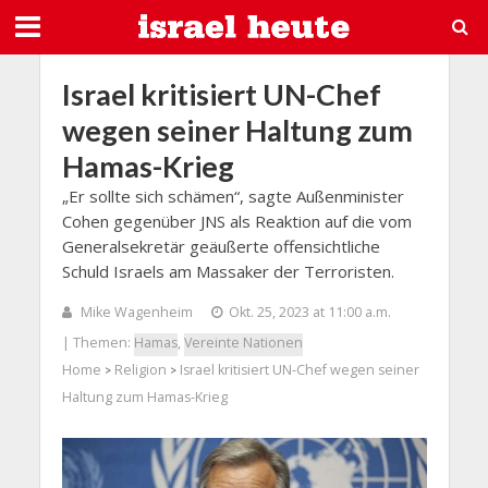
Israel kritisiert UN-Chef
wegen seiner Haltung zum
Hamas-Krieg
„Er sollte sich schämen“, sagte Außenminister
Cohen gegenüber JNS als Reaktion auf die vom
Generalsekretär geäußerte offensichtliche
Schuld Israels am Massaker der Terroristen.
Mike Wagenheim
Okt. 25, 2023 at 11:00 a.m.
| Themen:
Hamas
,
Vereinte Nationen
Home
Religion
Israel kritisiert UN-Chef wegen seiner
>
>
Haltung zum Hamas-Krieg