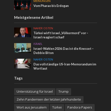
MEINUNGEN
Vom Pharao bis Erdogan
Meistgelesene Artikel
NAHER OSTEN
Türkei wirft Israel „Völkermord“ vor –
Israel reagiert scharf
ISRAEL
Israel-Wahlen 2026: Das ist die Knesset –
Debbie Biton
NAHER OSTEN
Das vollständige US-Iran-Memorandum im
Wortlaut
Tags
Unterstützung für Israel
Trump
Zehn Pandemien der letzten Jahrhunderte
Wort aus Jerusalem
Türkei
Pandora Papers