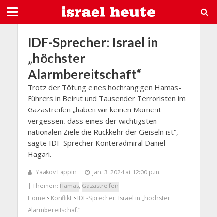
IDF-Sprecher: Israel in
„höchster
Alarmbereitschaft“
Trotz der Tötung eines hochrangigen Hamas-
Führers in Beirut und Tausender Terroristen im
Gazastreifen „haben wir keinen Moment
vergessen, dass eines der wichtigsten
nationalen Ziele die Rückkehr der Geiseln ist“,
sagte IDF-Sprecher Konteradmiral Daniel
Hagari.
Yaakov Lappin
Jan. 3, 2024 at 12:00 p.m.
| Themen:
Hamas
,
Gazastreifen
Home
Konflikt
IDF-Sprecher: Israel in „höchster
>
>
Alarmbereitschaft“