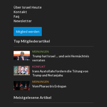
Über Israel Heute
Kontakt
Faq
Newsletter
Mitglied werden
Top Mitgliederartikel
MEINUNGEN
Trump hat Israel … und sein Vermächtnis
verraten
KONFLIKT
Irans Ayatollahs fordern die Tötung von
Trump und Netanjahu
MEINUNGEN
Vom Pharao bis Erdogan
Meistgelesene Artikel