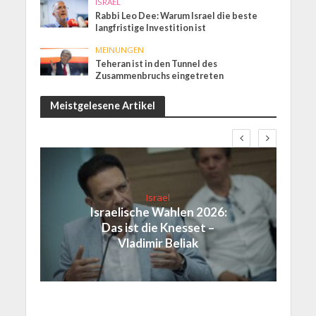
ISRAEL
Rabbi Leo Dee: Warum Israel die beste
langfristige Investition ist
MEINUNGEN
Teheran ist in den Tunnel des
Zusammenbruchs eingetreten
Meistgelesene Artikel
Israel
Israelische Wahlen 2026:
Das ist die Knesset –
Vladimir Beliak