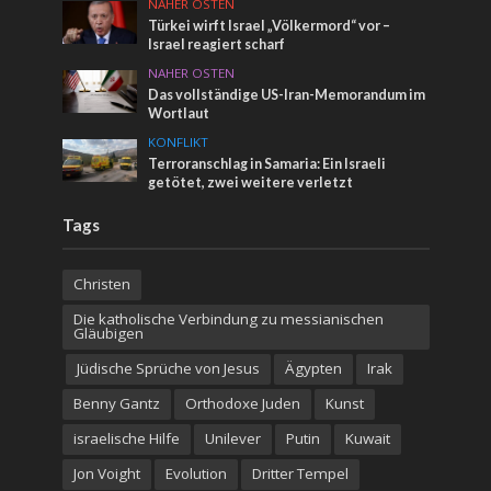
NAHER OSTEN
Türkei wirft Israel „Völkermord“ vor –
Israel reagiert scharf
NAHER OSTEN
Das vollständige US-Iran-Memorandum im
Wortlaut
KONFLIKT
Terroranschlag in Samaria: Ein Israeli
getötet, zwei weitere verletzt
Tags
Christen
Die katholische Verbindung zu messianischen
Gläubigen
Jüdische Sprüche von Jesus
Ägypten
Irak
Benny Gantz
Orthodoxe Juden
Kunst
israelische Hilfe
Unilever
Putin
Kuwait
Jon Voight
Evolution
Dritter Tempel