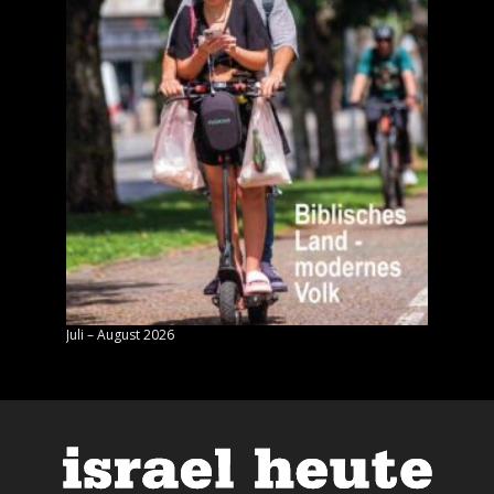
Juli – August 2026
Mai – J