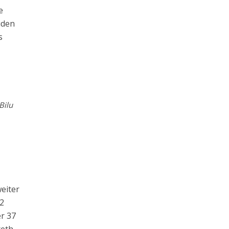
e
iden
s
Bilu
eiter
32
er 37