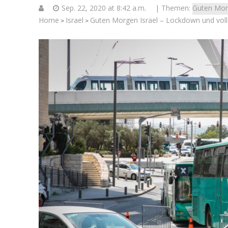
Sep. 22, 2020 at 8:42 a.m.
| Themen:
Guten Mor
Home
Israel
Guten Morgen Israel – Lockdown und voll
>
>
Uganda könnt
für den Gaz
es sich t