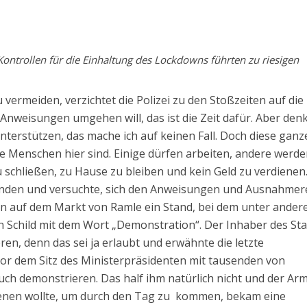
Kontrollen für die Einhaltung des Lockdowns führten zu riesigen
u vermeiden, verzichtet die Polizei zu den Stoßzeiten auf die
Anweisungen umgehen will, das ist die Zeit dafür. Aber den
 unterstützen, das mache ich auf keinen Fall. Doch diese ganz
 die Menschen hier sind. Einige dürfen arbeiten, andere werd
 schließen, zu Hause zu bleiben und kein Geld zu verdienen
abfinden und versuchte, sich den Anweisungen und Ausnahme
rn auf dem Markt von Ramle ein Stand, bei dem unter ande
n Schild mit dem Wort „Demonstration“. Der Inhaber des St
ren, denn das sei ja erlaubt und erwähnte die letzte
or dem Sitz des Ministerpräsidenten mit tausenden von
uch demonstrieren. Das half ihm natürlich nicht und der Ar
dienen wollte, um durch den Tag zu kommen, bekam eine