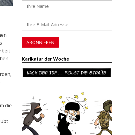
men
s
rbeit
aben
Karikatur der Woche
rden,
e
um die
aubt