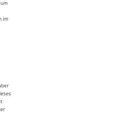
, um
h im
aber
ieses
bt
der