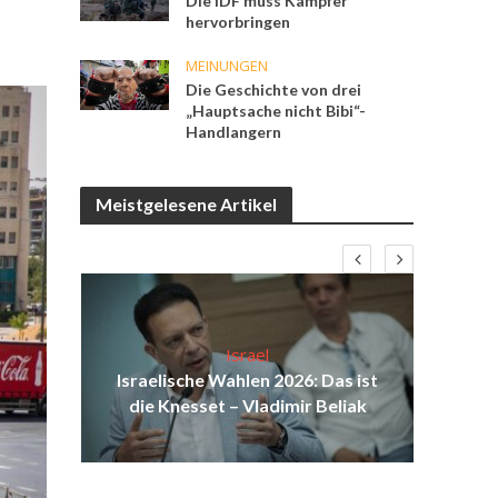
Die IDF muss Kämpfer
hervorbringen
MEINUNGEN
Die Geschichte von drei
„Hauptsache nicht Bibi“-
Handlangern
Meistgelesene Artikel
Israel
Uga
ist
Israelische Wahlen 2026: Das ist
für
ul
die Knesset – Vladimir Beliak