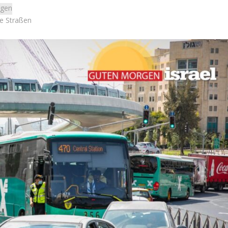
gen
e Straßen
Konflikt
Israel
e Israel den Partner
Israelische Wahlen 2026: Das 
astreifen bieten, den
die Knesset – Moshe Abutb
atsächlich wünscht