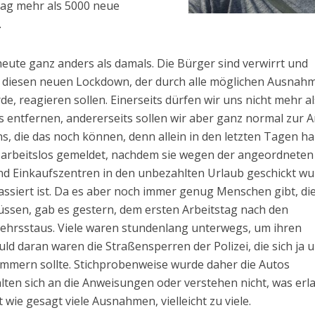
 Tag mehr als 5000 neue
.
eute ganz anders als damals. Die Bürger sind verwirrt und
uf diesen neuen Lockdown, der durch alle möglichen Ausnah
de, reagieren sollen. Einerseits dürfen wir uns nicht mehr al
entfernen, andererseits sollen wir aber ganz normal zur A
ns, die das noch können, denn allein in den letzten Tagen h
s arbeitslos gemeldet, nachdem sie wegen der angeordneten
d Einkaufszentren in den unbezahlten Urlaub geschickt wu
assiert ist. Da es aber noch immer genug Menschen gibt, di
ssen, gab es gestern, dem ersten Arbeitstag nach den
kehrsstaus. Viele waren stundenlang unterwegs, um ihren
uld daran waren die Straßensperren der Polizei, die sich ja 
mmern sollte. Stichprobenweise wurde daher die Autos
halten sich an die Anweisungen oder verstehen nicht, was erl
t wie gesagt viele Ausnahmen, vielleicht zu viele.