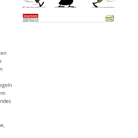
ken
e
en
.
regeln
rem
andes
me,