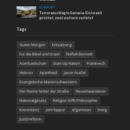
KONFLIKT
Terroranschlag in Samaria: Ein Israeli
getötet, zwei weitere verletzt
Tags
Guten Morgen
Entsalzung
Für die Bibel und Israel
Naftali Bennett
Aserbaidschan
Start-Up Nation
Frankreich
Hebron
Apartheid
Jassir Arafat
Evangelische Marienschwestern
Der Name hinter der Straße
Neueinwanderer
Nationalgesetz
Religion trifft Philosophie
Koexistenz
jom kippur
afganistan
krieg
Justizreform