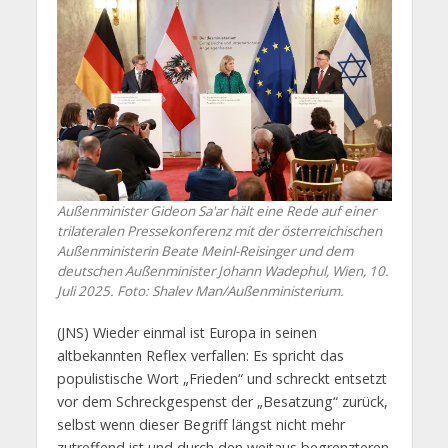
Außenminister Gideon Sa'ar hält eine Rede auf einer
trilateralen Pressekonferenz mit der österreichischen
Außenministerin Beate Meinl-Reisinger und dem
deutschen Außenminister Johann Wadephul, Wien, 10.
Juli 2025. Foto: Shalev Man/Außenministerium.
(JNS) Wieder einmal ist Europa in seinen
altbekannten Reflex verfallen: Es spricht das
populistische Wort „Frieden“ und schreckt entsetzt
vor dem Schreckgespenst der „Besatzung“ zurück,
selbst wenn dieser Begriff längst nicht mehr
zutreffend ist und durch den weitaus begrenzteren