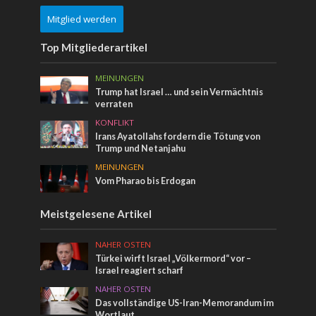
Mitglied werden
Top Mitgliederartikel
MEINUNGEN
Trump hat Israel … und sein Vermächtnis
verraten
KONFLIKT
Irans Ayatollahs fordern die Tötung von
Trump und Netanjahu
MEINUNGEN
Vom Pharao bis Erdogan
Meistgelesene Artikel
NAHER OSTEN
Türkei wirft Israel „Völkermord“ vor –
Israel reagiert scharf
NAHER OSTEN
Das vollständige US-Iran-Memorandum im
Wortlaut