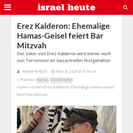
Erez Kalderon: Ehemalige
Hamas-Geisel feiert Bar
Mitzvah
Der Vater von Erez Kalderon wird immer noch
von Terroristen im Gazastreifen festgehalten.
Amelie Botbol
Nov. 8, 2024 at 8:10 a.m.
| Themen:
Hamas
,
Gazastreifen
Home
Israel
Erez Kalderon: Ehemalige Hamas-Geisel
>
>
feiert Bar Mitzvah