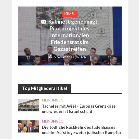
ISRAEL
Kabinett genehmigt
Pilotprojekt des
Internationalen
Friedensrats im
Gazastreifen
November 8, 2024
Top Mitgliederartikel
MEINUNGEN
Tacheles mit Aviel – Europas Grenzkrise
und wieder ist Israel schuld
MEINUNGEN
Die tödliche Rückkehr des Judenhasses
und der Aufstieg zweier jüdischer Kämpfer