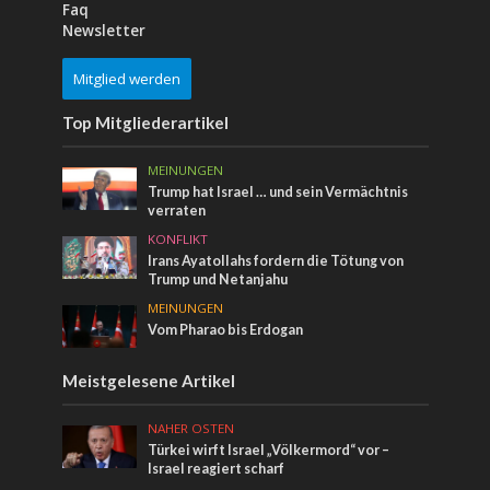
Faq
Newsletter
Mitglied werden
Top Mitgliederartikel
MEINUNGEN
Trump hat Israel … und sein Vermächtnis
verraten
KONFLIKT
Irans Ayatollahs fordern die Tötung von
Trump und Netanjahu
MEINUNGEN
Vom Pharao bis Erdogan
Meistgelesene Artikel
NAHER OSTEN
Türkei wirft Israel „Völkermord“ vor –
Israel reagiert scharf