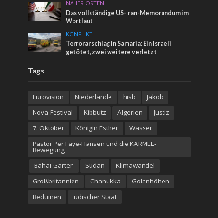
NAHER OSTEN
Das vollständige US-Iran-Memorandum im
Wortlaut
KONFLIKT
Terroranschlag in Samaria: Ein Israeli
getötet, zwei weitere verletzt
Tags
Eurovision
Niederlande
hisb
Jakob
Nova-Festival
Kibbutz
Algerien
Justiz
7. Oktober
Königin Esther
Wasser
Pastor Per Faye-Hansen und die KARMEL-
Bewegung
Bahai-Garten
Sudan
Klimawandel
Großbritannien
Chanukka
Golanhöhen
Beduinen
Jüdischer Staat