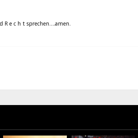
 d R e c h t sprechen….amen.