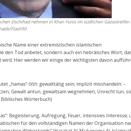
schen Dschihad nehmen in Khan Yunis im südlichen Gazastreifen 
hatib/Flash90
abische Name einer extremistischen islamischen
ie den Tod anbetet, sondern auch ein hebräisches Wort, das
 wird. Hier werden wir einige der wichtigsten davon aufführ
in; implizit misshandeln: –
etzen, Gewalt antun, gewaltsam wegnehmen, Unrecht tun, si
“ Biblisches Wörterbuch)
s“: Begeisterung, Aufregung, Feuer, intensives Interesse; 
rabischen für den vollständigen Namen der Organisation n
lamischen Widerstands“ (Harakat Al-Mukawama Al-Islamiyah