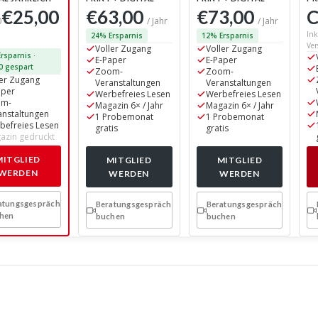
€25,00
€63,00
€73,00
C
0
/ Jahr
/ Jahr
Ink
24% Ersparnis
12% Ersparnis
Ver
Voller Zugang
Voller Zugang
rsparnis ·
E-Paper
E-Paper
0 gespart
Zoom-
Zoom-
ler Zugang
Veranstaltungen
Veranstaltungen
aper
Werbefreies Lesen
Werbefreies Lesen
om-
Magazin 6× / Jahr
Magazin 6× / Jahr
anstaltungen
1 Probemonat
1 Probemonat
befreies Lesen
gratis
gratis
azin gedruckt
MITGLIED
MITGLIED
MITGLIED
WERDEN
WERDEN
WERDEN
atungsgespräch
Beratungsgespräch
Beratungsgespräch
hen
buchen
buchen