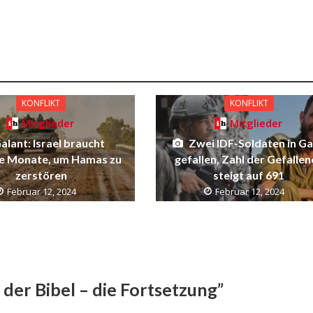
KONFLIKT
KONFLIKT
Mitglieder
Mitglieder
alant: Israel braucht
Zwei IDF-Soldaten in G
e Monate, um Hamas zu
gefallen, Zahl der Gefalle
zerstören
steigt auf 691
Februar 12, 2024
Februar 12, 2024
der Bibel – die Fortsetzung”