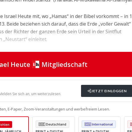
te Israel Heute mit, wo „Hamas“ in der Bibel vorkommt – in 1
3. Beide beziehen sich darauf, dass die Erde „voller Gewalt“ 
ss der Richter der ganzen Erde sein Urteil in der Sintflut
 „Neustart“ einleitet.
rael Heute
Mitgliedschaft
JETZT EINLOGGEN
 Melden Sie sich an, um weiterzulesen.
alten, E-Paper, Zoom-Veranstaltungen und werbefreiem Lesen.
🇩🇪 Deutschland
🇪🇺 International
ohlen
AL JÄHRLICH
PRINT + DIGITAL
PRINT + DIGITAL
PR