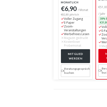
MONATLICH
€6,90
€51,0
/ Monat
/ Jahr
€82,80 jährlich
Voller Zugang
38% E
E-Paper
€31,8
Zoom-
Vol
Veranstaltungen
E-P
Werbefreies Lesen
Zo
Magazin gedruckt
Ver
Kostenloser
Wer
Probemonat
Mag
MITGLIED
WERDEN
Ber
Beratungsgespräch
buc
buchen