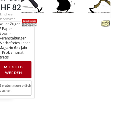
HF 82
/ Jahr
l. höhere
sandkosten
Voller Zugang
E-Paper
Zoom-
Veranstaltungen
Werbefreies Lesen
Magazin 6× / Jahr
1 Probemonat
gratis
MITGLIED
WERDEN
Beratungsgespräch
buchen