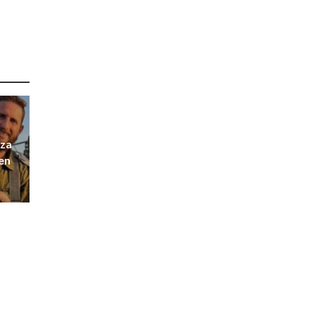
aza
nen