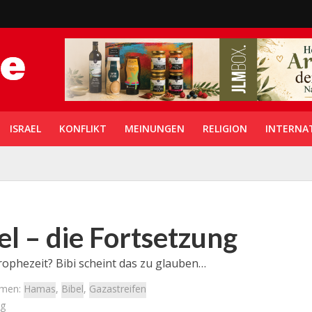
ISRAEL
KONFLIKT
MEINUNGEN
RELIGION
INTERNA
el – die Fortsetzung
rophezeit? Bibi scheint das zu glauben…
emen:
Hamas
,
Bibel
,
Gazastreifen
ng