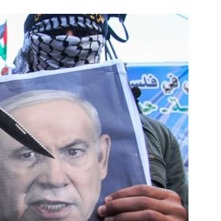
Israel
Israel
 Wahlen 2026: Das ist
Israelische Wahlen 2026: Das 
et – Moshe Abutbul
die Knesset – Vladimir Beli