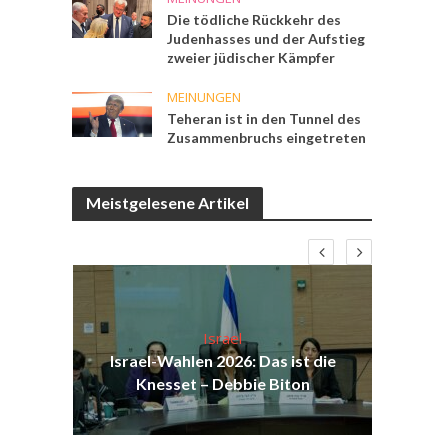
Die tödliche Rückkehr des
Judenhasses und der Aufstieg
zweier jüdischer Kämpfer
MEINUNGEN
Teheran ist in den Tunnel des
Zusammenbruchs eingetreten
Meistgelesene Artikel
Israel
ist
Israel-Wahlen 2026: Das ist die
Isr
ak
Knesset – Debbie Biton
d