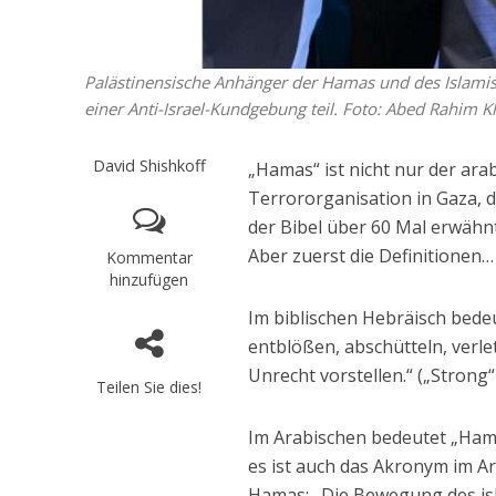
Palästinensische Anhänger der Hamas und des Islami
einer Anti-Israel-Kundgebung teil. Foto: Abed Rahim K
David Shishkoff
„Hamas“ ist nicht nur der ar
Terrororganisation in Gaza, d
der Bibel über 60 Mal erwähnt
Aber zuerst die Definitionen…
Kommentar
hinzufügen
Im biblischen Hebräisch bedeutet „hamas“ חמס: gewalttätig se
entblößen, abschütteln, verl
Unrecht vorstellen.“ („Strong
Teilen Sie dies!
Im Arabischen bedeutet „Hama
es ist auch das Akronym im A
Hamas: „Die Bewegung des is