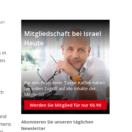
an
Mitgliedschaft bei Israel
Heute
 in
en.
Für den Preis einer Tasse Kaffee haben
Sie vollen Zugriff auf alle Inhalte der
ch
Mitglieder
Werden Sie Mitglied für nur €6.90
und
Abonnieren Sie unseren täglichen
amens
Newsletter
).