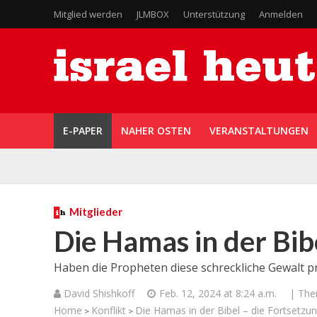
Mitglied werden
JLMBOX
Unterstützung
Anmelden
E-PAPER
NAHER OSTEN
VERANSTALTUNGEN
Mitglieder
Die Hamas in der Bib
Haben die Propheten diese schreckliche Gewalt p
David Shishkoff
Feb. 12, 2024 at 8:24 a.m.
| Th
Home
Konflikt
Die Hamas in der Bibel – die Fortsetzu
>
>