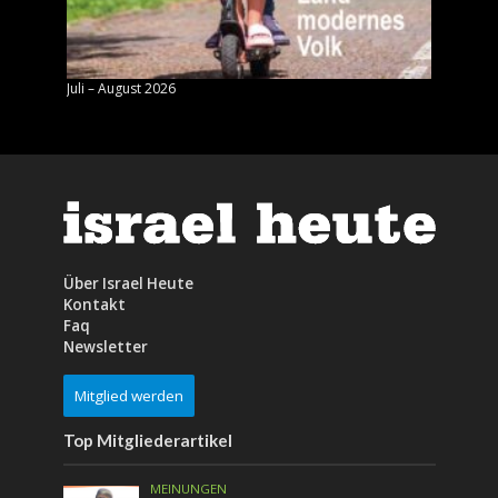
Juli – August 2026
Mai – J
Über Israel Heute
Kontakt
Faq
Newsletter
Mitglied werden
Top Mitgliederartikel
MEINUNGEN