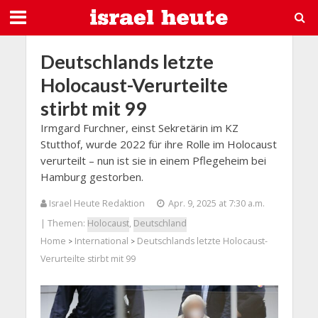
Deutschlands letzte
Holocaust-Verurteilte
stirbt mit 99
Irmgard Furchner, einst Sekretärin im KZ
Stutthof, wurde 2022 für ihre Rolle im Holocaust
verurteilt – nun ist sie in einem Pflegeheim bei
Hamburg gestorben.
Israel Heute Redaktion
Apr. 9, 2025 at 7:30 a.m.
| Themen:
Holocaust
,
Deutschland
Home
International
Deutschlands letzte Holocaust-
>
>
Verurteilte stirbt mit 99