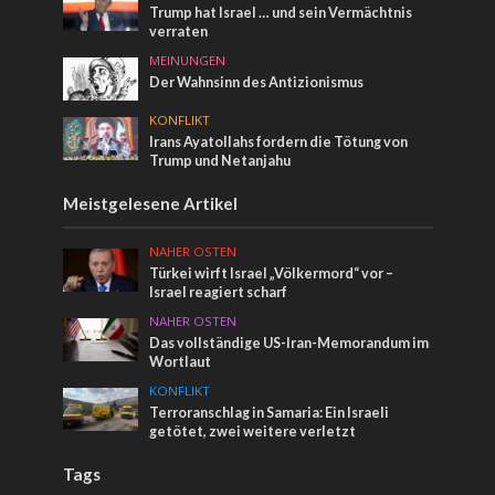
Trump hat Israel … und sein Vermächtnis
verraten
MEINUNGEN
Der Wahnsinn des Antizionismus
KONFLIKT
Irans Ayatollahs fordern die Tötung von
Trump und Netanjahu
Meistgelesene Artikel
NAHER OSTEN
Türkei wirft Israel „Völkermord“ vor –
Israel reagiert scharf
NAHER OSTEN
Das vollständige US-Iran-Memorandum im
Wortlaut
KONFLIKT
Terroranschlag in Samaria: Ein Israeli
getötet, zwei weitere verletzt
Tags