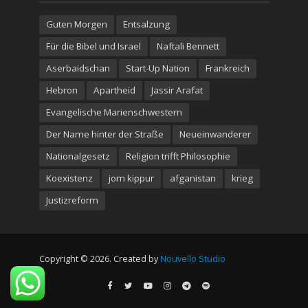
Guten Morgen
Entsalzung
Für die Bibel und Israel
Naftali Bennett
Aserbaidschan
Start-Up Nation
Frankreich
Hebron
Apartheid
Jassir Arafat
Evangelische Marienschwestern
Der Name hinter der Straße
Neueinwanderer
Nationalgesetz
Religion trifft Philosophie
Koexistenz
jom kippur
afganistan
krieg
Justizreform
Copyright © 2026. Created by
Nouvello Studio