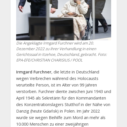
Die Angeklagte Irmgard Furchner wird am 20.
Dezember 2022 zu ihrer Verhandlung in einen
Gerichtssaal in Itzehoe, Deutschland, gebracht. Foto:
EPA-EFE/CHRISTIAN CHARISIUS / POOL
Irmgard Furchner
, die letzte in Deutschland
wegen Verbrechen während des Holocausts
verurteilte Person, ist im Alter von 99 Jahren
verstorben. Furchner diente zwischen Juni 1943 und
April 1945 als Sekretärin für den Kommandanten
des Konzentrationslagers Stutthof in der Nähe von
Danzig (heute Gdańsk) in Polen. Im Jahr 2022
wurde sie wegen Beihilfe zum Mord an mehr als
10.000 Menschen zu einer zweijährigen