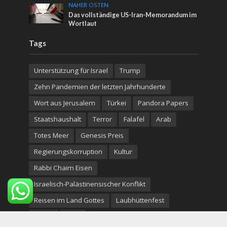
NAHER OSTEN
Das vollständige US-Iran-Memorandum im
Wortlaut
Tags
Unterstützung für Israel
Trump
Zehn Pandemien der letzten Jahrhunderte
Wort aus Jerusalem
Türkei
Pandora Papers
Staatshaushalt
Terror
Falafel
Arab
Totes Meer
Genesis Preis
Regierungskorruption
Kultur
Rabbi Chaim Eisen
Israelisch-Palästinensischer Konflikt
Reisen im Land Gottes
Laubhüttenfest
Adam
shop