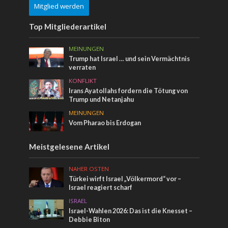
Mitglied werden
Top Mitgliederartikel
MEINUNGEN
Trump hat Israel … und sein Vermächtnis
verraten
KONFLIKT
Irans Ayatollahs fordern die Tötung von
Trump und Netanjahu
MEINUNGEN
Vom Pharao bis Erdogan
Meistgelesene Artikel
NAHER OSTEN
Türkei wirft Israel „Völkermord“ vor –
Israel reagiert scharf
ISRAEL
Israel-Wahlen 2026: Das ist die Knesset –
Debbie Biton