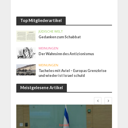
Top Mitgliederartikel
JÜDISCHE WELT
Gedanken zum Schabbat
MEINUNGEN
Der Wahnsinn des Antizionismus
MEINUNGEN
Tacheles mit Aviel – Europas Grenzkrise
und wieder ist Israel schuld
Meistgelesene Artikel
Israel