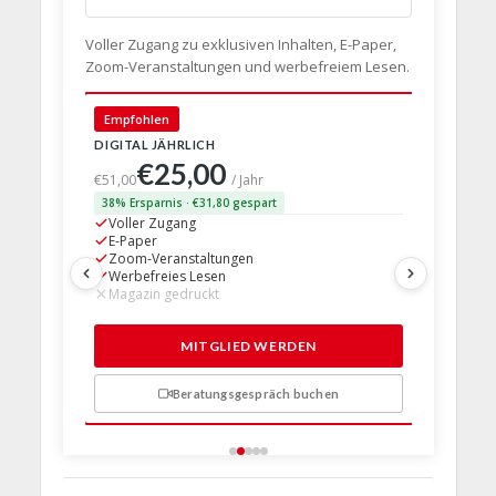
Voller Zugang zu exklusiven Inhalten, E-Paper,
Zoom-Veranstaltungen und werbefreiem Lesen.
🇩🇪 Deut
Empfohlen
DIGITAL JÄHRLICH
PRINT + D
€25,00
€63,
€51,00
/ Jahr
38% Ersparnis · €31,80 gespart
24% Erspar
Voller Zugang
Voller Z
E-Paper
E-Paper
Zoom-Veranstaltungen
Zoom-Ve
Werbefreies Lesen
Werbefre
Magazin gedruckt
Magazin 
1 Probem
MITGLIED WERDEN
Beratungsgespräch buchen
n