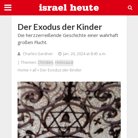
Der Exodus der Kinder
Die herzzerreißende Geschichte einer wahrhaft
großen Flucht.
Charles Gardner
Jan. 26, 2024 at 8:45 a.m.
| Themen:
Christen
,
Holocaust
Home
all
Der Exodus der Kinder
>
>