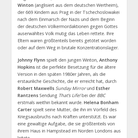
Winton
(anglisiert aus dem deutschen Wertheim),
der 669 Kindern aus Prag in der Tschechoslowakei
nach dem Einmarsch der Nazis und dem Beginn
der deutschen Völkermordaktionen gegen Gottes
auserwähltes Volk mutig das Leben rettete. Ihre
Eltern waren größtenteils bereits getötet worden
oder auf dem Weg in brutale Konzentrationslager.
Johnny Flynn
spielt den jungen Winton,
Anthony
Hopkins
ist die perfekte Besetzung für die ältere
Version in den späten 1980er Jahren, als die
erstaunliche Geschichte, die er erreicht hat, durch
Robert Maxwells
Sunday Mirror
und
Esther
Rantzens
Sendung
That’s Life!
bei der
BBC
erstmals weithin bekannt wurde.
Helena Bonham
Carter
spielt seine Mutter, die ihn im Vorfeld des
Kriegsausbruchs nach Kräften unterstützt. Es war
eine gewaltige Aufgabe, die sie größtenteils von
ihrem Haus in Hampstead im Norden Londons aus
leitete.