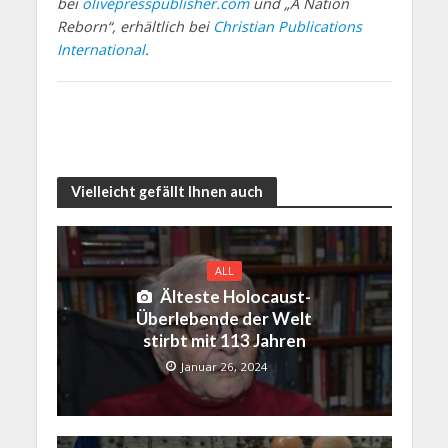
bei
olivepresspublisher.com
und „A Nation
Reborn“, erhältlich bei
Christian Publications
International
.
Vielleicht gefällt Ihnen auch
ALL
Älteste Holocaust-
Überlebende der Welt
stirbt mit 113 Jahren
Januar 26, 2024