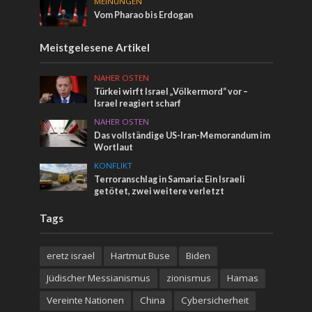
MEINUNGEN
Vom Pharao bis Erdogan
Meistgelesene Artikel
NAHER OSTEN
Türkei wirft Israel „Völkermord“ vor –
Israel reagiert scharf
NAHER OSTEN
Das vollständige US-Iran-Memorandum im
Wortlaut
KONFLIKT
Terroranschlag in Samaria: Ein Israeli
getötet, zwei weitere verletzt
Tags
eretz israel
Hartmut Buse
Biden
Jüdischer Messianismus
zionismus
Hamas
Vereinte Nationen
China
Cybersicherheit