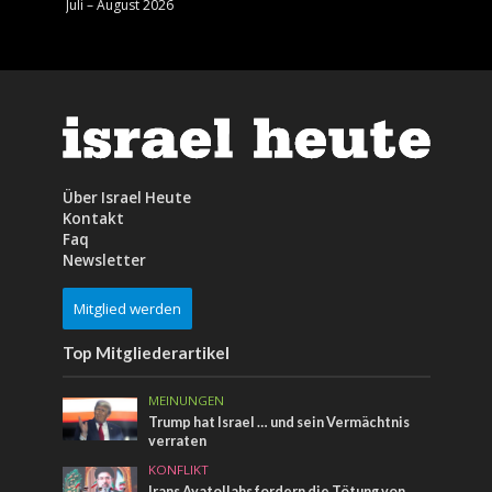
Juli – August 2026
Mai – J
Über Israel Heute
Kontakt
Faq
Newsletter
Mitglied werden
Top Mitgliederartikel
MEINUNGEN
Trump hat Israel … und sein Vermächtnis
verraten
KONFLIKT
Irans Ayatollahs fordern die Tötung von