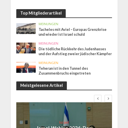
Top Mitgliederartikel
MEINUNGEN
Tacheles mit Aviel – Europas Grenzkrise
und wieder ist Israel schuld
MEINUNGEN
Die tödliche Rückkehr des Judenhasses
und der Aufstieg zweier jüdischer Kämpfer
MEINUNGEN
Teheran ist in den Tunnel des
Zusammenbruchs eingetreten
Meistgelesene Artikel
Israel