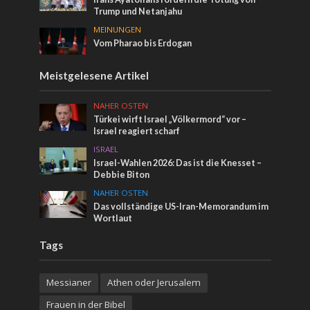
Trump und Netanjahu
MEINUNGEN
Vom Pharao bis Erdogan
Meistgelesene Artikel
NAHER OSTEN
Türkei wirft Israel „Völkermord“ vor –
Israel reagiert scharf
ISRAEL
Israel-Wahlen 2026: Das ist die Knesset –
Debbie Biton
NAHER OSTEN
Das vollständige US-Iran-Memorandum im
Wortlaut
Tags
Messianer
Athen oder Jerusalem
Frauen in der Bibel