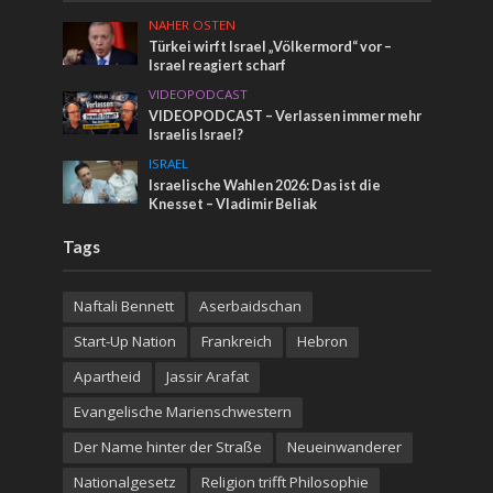
NAHER OSTEN
Türkei wirft Israel „Völkermord“ vor –
Israel reagiert scharf
VIDEOPODCAST
VIDEOPODCAST – Verlassen immer mehr
Israelis Israel?
ISRAEL
Israelische Wahlen 2026: Das ist die
Knesset – Vladimir Beliak
Tags
Naftali Bennett
Aserbaidschan
Start-Up Nation
Frankreich
Hebron
Apartheid
Jassir Arafat
Evangelische Marienschwestern
Der Name hinter der Straße
Neueinwanderer
Nationalgesetz
Religion trifft Philosophie