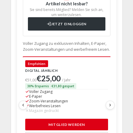
Artikel nicht lesbar?
Sie sind bereits Mitglied? Melden Sie sich an,
um weiterzulesen.
JETZT EINLOGGEN
Voller Zugang zu exklusiven Inhalten, E-Paper,
Zoom-Veranstaltungen und werbefreiem Lesen.
🇩🇪 Deut
Empfohlen
DIGITAL JÄHRLICH
PRINT + D
€25,00
€63,
€51,00
/ Jahr
38% Ersparnis · €31,80 gespart
24% Erspar
Voller Zugang
Voller Z
E-Paper
E-Paper
Zoom-Veranstaltungen
Zoom-Ve
Werbefreies Lesen
Werbefre
Magazin gedruckt
Magazin 
1 Probem
MITGLIED WERDEN