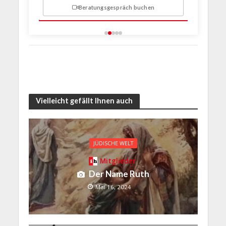
Beratungsgespräch buchen
n
Vielleicht gefällt Ihnen auch
JÜDISCHE WELT
Mitglieder
Der Name Ruth
Mai 16, 2024