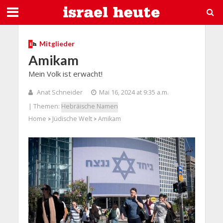
Mitglieder
Amikam
Mein Volk ist erwacht!
Anat Schneider
Mai 16, 2024 at 9:35 a.m.
| Themen:
Hebräische Namen
Home
Jüdische Welt
Amikam
>
>