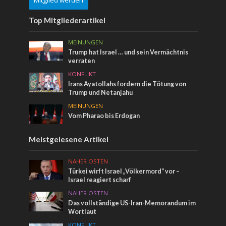
Mitglied werden
Top Mitgliederartikel
MEINUNGEN
Trump hat Israel … und sein Vermächtnis
verraten
KONFLIKT
Irans Ayatollahs fordern die Tötung von
Trump und Netanjahu
MEINUNGEN
Vom Pharao bis Erdogan
Meistgelesene Artikel
NAHER OSTEN
Türkei wirft Israel „Völkermord“ vor –
Israel reagiert scharf
NAHER OSTEN
Das vollständige US-Iran-Memorandum im
Wortlaut
KONFLIKT