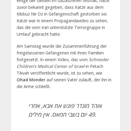
einige der Geiseln im Gazastreifen festhält, hatte
zuvor bekannt gegeben, dass Katzir aus dem
Kibbuz Nir Oz in Gefangenschaft gestorben sei.
Katzir war in einem Propagandavideo zu sehen,
das die vom Iran unterstützte Terrorgruppe in
Umlauf gebracht hatte.
Am Samstag wurde die Zusammenführung der
freigelassenen Gefangenen mit ihren Familien
fortgesetzt. In einem Video, das vom
Schneider
Children’s Medical Center of Israel
in Petach
Tikvah veröffentlicht wurde, ist zu sehen, wie
Ohad Monder
auf seinen Vater zuläuft, der ihn in
die Arme schließt.
אוהד מונדר פוגש את אבא, אחרי
49 יום בשבי חמאס. אין מילים.