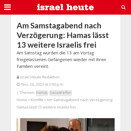
Am Samstagabend nach
Verzögerung: Hamas lässt
13 weitere Israelis frei
Am Samstag wurden die 13 am Vortag
freigelassenen Gefangenen wieder mit ihren
Familien vereint.
Israel Heute Redaktion
Nov. 26, 2023 at 2:00 p.m.
| Themen:
Hamas
,
Gazastreifen
Home
Konflikt
Am Samstagabend nach Verzögerung:
>
>
Hamas lässt 13 weitere Israelis frei