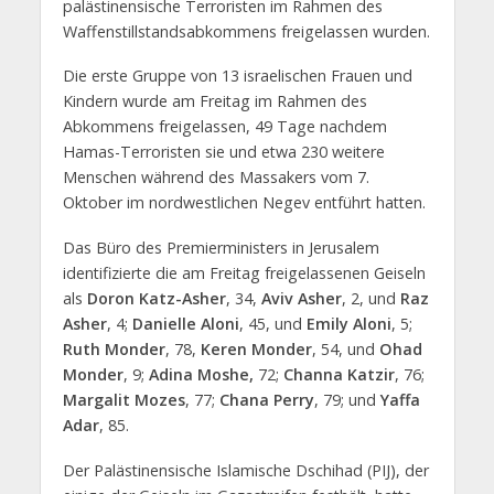
palästinensische Terroristen im Rahmen des
Waffenstillstandsabkommens freigelassen wurden.
Die erste Gruppe von 13 israelischen Frauen und
Kindern wurde am Freitag im Rahmen des
Abkommens freigelassen, 49 Tage nachdem
Hamas-Terroristen sie und etwa 230 weitere
Menschen während des Massakers vom 7.
Oktober im nordwestlichen Negev entführt hatten.
Das Büro des Premierministers in Jerusalem
identifizierte die am Freitag freigelassenen Geiseln
als
Doron Katz-Asher
, 34,
Aviv Asher
, 2, und
Raz
Asher
, 4;
Danielle Aloni
, 45, und
Emily Aloni
, 5;
Ruth Monder
, 78,
Keren Monder
, 54, und
Ohad
Monder
, 9;
Adina Moshe,
72;
Channa Katzir
, 76;
Margalit Mozes
, 77;
Chana Perry
, 79; und
Yaffa
Adar
, 85.
Der Palästinensische Islamische Dschihad (PIJ), der