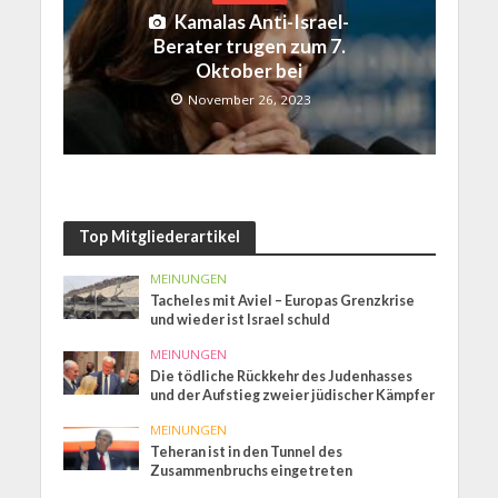
Kamalas Anti-Israel-
Berater trugen zum 7.
Oktober bei
November 26, 2023
Top Mitgliederartikel
MEINUNGEN
Tacheles mit Aviel – Europas Grenzkrise
und wieder ist Israel schuld
MEINUNGEN
Die tödliche Rückkehr des Judenhasses
und der Aufstieg zweier jüdischer Kämpfer
MEINUNGEN
Teheran ist in den Tunnel des
Zusammenbruchs eingetreten