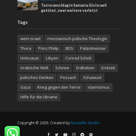
Terroranschlag in Samaria: Ein Israeli
getötet, zwei weitere verletzt
Tags
wein israel
messianisch-jüdische Theologie
Thora
Prinz Philip
BDS
Palästinenser
Holocaust
Libyen
Conrad Schick
Arabische Welt
Schnee
Erdbeben
Endzeit
Jüdisches Denken
Pessach
Schawuot
Gaza
Krieg gegen den Terror
islamismus
Hilfe für die Ukraine
Copyright © 2026. Created by
Nouvello Studio