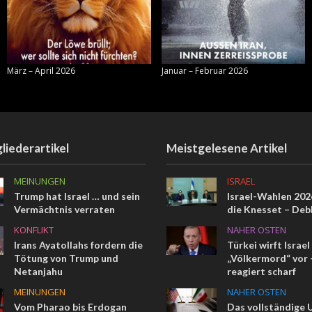
März – April 2026
Januar – Februar 2026
liederartikel
Meistgelesene Artikel
MEINUNGEN
ISRAEL
Trump hat Israel … und sein
Israel-Wahlen 2026
Vermächtnis verraten
die Knesset – Deb
KONFLIKT
NAHER OSTEN
Irans Ayatollahs fordern die
Türkei wirft Israel
Tötung von Trump und
„Völkermord“ vor –
Netanjahu
reagiert scharf
MEINUNGEN
NAHER OSTEN
Vom Pharao bis Erdogan
Das vollständige 