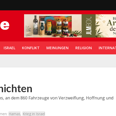
ISRAEL
KONFLIKT
MEINUNGEN
RELIGION
INTERNA
hichten
ns, an dem 860 Fahrzeuge von Verzweiflung, Hoffnung und
emen:
Hamas
,
Krieg in Israel