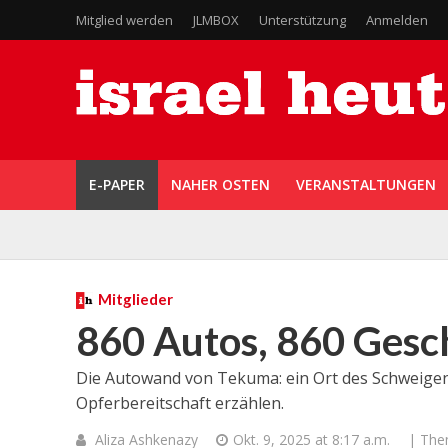
Mitglied werden
JLMBOX
Unterstützung
Anmelden
E-PAPER
NAHER OSTEN
VERANSTALTUNGEN
Mitglieder
860 Autos, 860 Gesc
Die Autowand von Tekuma: ein Ort des Schweige
Opferbereitschaft erzählen.
Aliza Ashkenazy
Okt. 9, 2025 at 8:17 a.m.
| Th