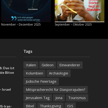
November – Dezember 2025
September – Oktober 2025
Tags
Italien
Gideon
Einwanderer
: Das ist
bie Biton
Kolumbien
Archäologie
Jüdische Feiertage
Mitspracherecht für Diasporajuden?
 Israel
Jerusalem Tag
Jona
Tourismus
Bibel
Thanksgiving
ISIS
US-Iran-