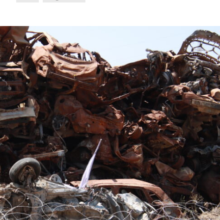
Konflikt
Meinungen
Neue UNICEF-Daten stelle
ernative zur Zwei-
Hungervorwürfe gegen Isra
aten-Lösung
infrage