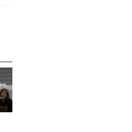
int,
r-