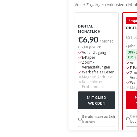
Voller Zugang zu exklusiven Inh
Empf
DIGITAL
DIGIT
MONATLICH
€6,90
€51,0
/ Monat
/ Jahr
€82,80 jährlich
Voller Zugang
38% E
E-Paper
€31,8
Zoom-
Vol
Veranstaltungen
E-P
Werbefreies Lesen
Zo
Magazin gedruckt
Ver
Kostenloser
Wer
Probemonat
Mag
MITGLIED
WERDEN
Ber
Beratungsgespräch
buc
buchen