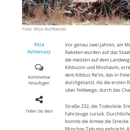
Foto: Aliza Aschkenasi
Aliza
Vor genau zwei Jahren, am Mor
Ashkenazy
Raketen wurden auf das Staa
die meisten auf dem Landweg,
Kibbuzim und Moshavim, errei
dem Kibbuz Re’im, das in fre
Kommentar
durchgetanzt. Als die ersten R
hinzufügen
über Feldwege, durch das Chao
Straße 232, die Todeslinie. E
Teilen Sie dies!
Fahrzeuge zurück. Durchlöche
konnte die Armee die Strecke
Moschav Tekuma gebracht. Am