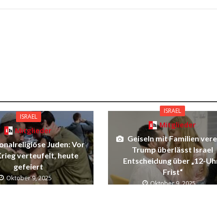
ISRAEL
ISRAEL
Mitglieder
Mitglieder
Geiseln mit Familien vere
onalreligiöse Juden: Vor
Trump überlässt Israel
rieg verteufelt, heute
Entscheidung über „12-Uh
gefeiert
Frist“
Oktober 9, 2025
Oktober 9, 2025