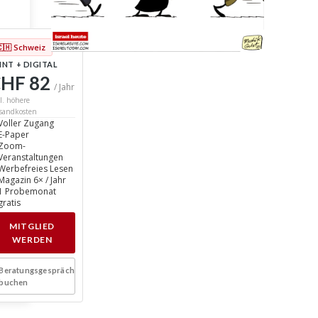
🇨🇭 Schweiz
INT + DIGITAL
HF 82
/ Jahr
l. höhere
sandkosten
Voller Zugang
E-Paper
Zoom-
Veranstaltungen
Werbefreies Lesen
Magazin 6× / Jahr
1 Probemonat
gratis
MITGLIED
WERDEN
Beratungsgespräch
buchen