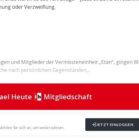
nung oder Verzweiflung.
logen und Mitglieder der Vermissteneinheit „Etan“, gingen 
che nach persönlichen Gegenständen,...
rael Heute
Mitgliedschaft
JETZT EINLOGGEN
 Melden Sie sich an, um weiterzulesen.