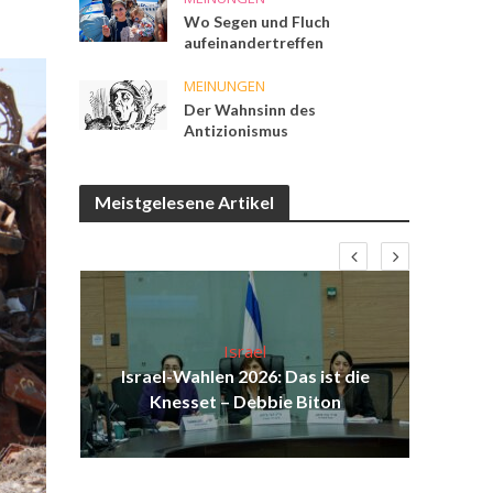
Wo Segen und Fluch
aufeinandertreffen
MEINUNGEN
Der Wahnsinn des
Antizionismus
Meistgelesene Artikel
Israel
n
Israel-Wahlen 2026: Das ist die
el
Knesset – Debbie Biton