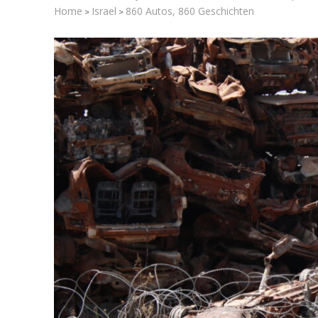
Home
Israel
860 Autos, 860 Geschichten
>
>
Eine Alt
Sta