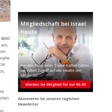
Mitgliedschaft bei Israel
Heute
d 4000
 ein,
ten
 nahe
cht
Für den Preis einer Tasse Kaffee haben
Sie vollen Zugriff auf alle Inhalte der
os,
Mitglieder
Werden Sie Mitglied für nur €6.90
rte
ochen
Abonnieren Sie unseren täglichen
Newsletter
es