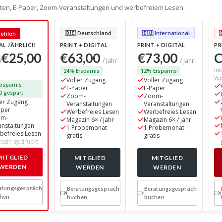
alten, E-Paper, Zoom-Veranstaltungen und werbefreiem Lesen.
🇩🇪 Deutschland
🇪🇺 International
ohlen
AL JÄHRLICH
PRINT + DIGITAL
PRINT + DIGITAL
PR
€25,00
€63,00
€73,00
C
0
/ Jahr
/ Jahr
Ink
24% Ersparnis
12% Ersparnis
Ver
Voller Zugang
Voller Zugang
rsparnis ·
E-Paper
E-Paper
0 gespart
Zoom-
Zoom-
ler Zugang
Veranstaltungen
Veranstaltungen
aper
Werbefreies Lesen
Werbefreies Lesen
om-
Magazin 6× / Jahr
Magazin 6× / Jahr
anstaltungen
1 Probemonat
1 Probemonat
befreies Lesen
gratis
gratis
azin gedruckt
MITGLIED
MITGLIED
MITGLIED
WERDEN
WERDEN
WERDEN
atungsgespräch
Beratungsgespräch
Beratungsgespräch
hen
buchen
buchen