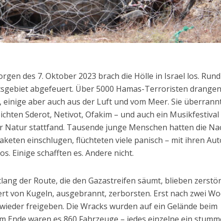
gen des 7. Oktober 2023 brach die Hölle in Israel los. Run
tsgebiet abgefeuert. Über 5000 Hamas-Terroristen drangen
 einige aber auch aus der Luft und vom Meer. Sie überrann
chten Sderot, Netivot, Ofakim – und auch ein Musikfestival
ier Natur stattfand. Tausende junge Menschen hatten die Na
aketen einschlugen, flüchteten viele panisch – mit ihren Aut
s. Einige schafften es. Andere nicht.
ntlang der Route, die den Gazastreifen säumt, blieben zerstö
rt von Kugeln, ausgebrannt, zerborsten. Erst nach zwei W
 wieder freigeben. Die Wracks wurden auf ein Gelände beim
 Ende waren es 860 Fahrzeuge – jedes einzelne ein stumm