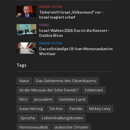
NAHER OSTEN
Türkei wirft Israel „Völkermord“ vor –
Israel reagiert scharf
ISRAEL
Israel-Wahlen 2026: Das ist die Knesset –
Debbie Biton
NAHER OSTEN
Das vollständige US-Iran-Memorandum im
Wortlaut
Tags
Natur
Das Geheimnis des Olivenbaums
Ist der Messias der Sohn Davids?
Soleimani
NSO
Jerusalem
Gelobtes Land
Isaac Herzog
Tel Aviv
Familie
Mickey Levy
Sprüche
Lebenshaltungskosten
Homosexualität
arabische Christen