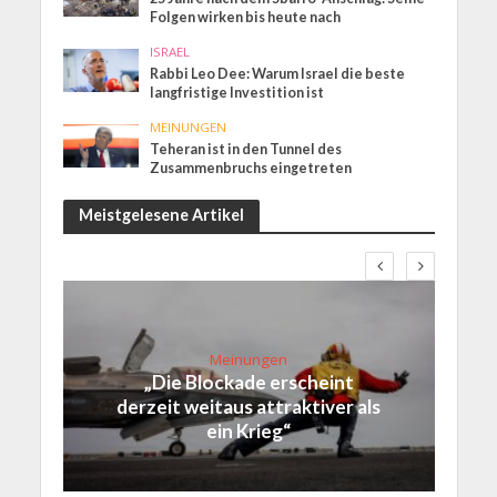
Folgen wirken bis heute nach
ISRAEL
Rabbi Leo Dee: Warum Israel die beste
langfristige Investition ist
MEINUNGEN
Teheran ist in den Tunnel des
Zusammenbruchs eingetreten
Meistgelesene Artikel
Meinungen
„Die Blockade erscheint
derzeit weitaus attraktiver als
ein Krieg“