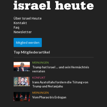
Über Israel Heute
Kontakt
Faq
Newsletter
Mitglied werden
Top Mitgliederartikel
MEINUNGEN
Trump hat Israel … und sein Vermächtnis
verraten
KONFLIKT
Irans Ayatollahs fordern die Tötung von
Trump und Netanjahu
MEINUNGEN
Vom Pharao bis Erdogan