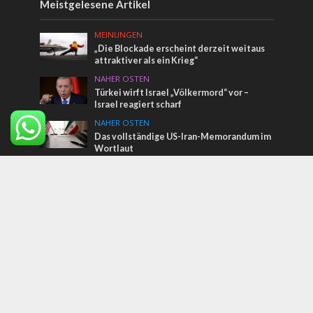
Meistgelesene Artikel
MEINUNGEN
„Die Blockade erscheint derzeit weitaus
attraktiver als ein Krieg“
NAHER OSTEN
Türkei wirft Israel „Völkermord“ vor –
Israel reagiert scharf
NAHER OSTEN
Das vollständige US-Iran-Memorandum im
Wortlaut
Tags
Königin Esther
Wasser
Pastor Per Faye-Hansen und die KARMEL-
Bewegung
Bahai-Garten
Sudan
Klimawandel
Großbritannien
Chanukka
Golanhöhen
Beduinen
Jüdischer Staat