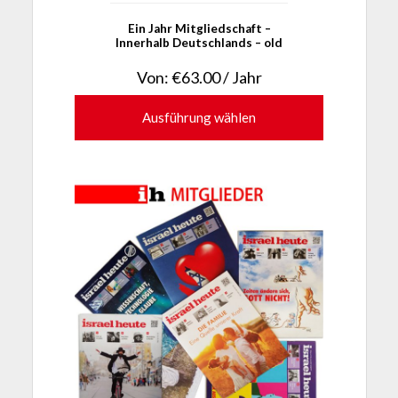
Ein Jahr Mitgliedschaft –
Innerhalb Deutschlands – old
Von:
€
63.00
/ Jahr
Ausführung wählen
Dieses
Produkt
weist
mehrere
Varianten
auf.
Die
Optionen
können
auf
der
Produktseite
gewählt
werden