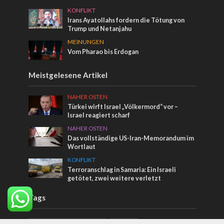
KONFLIKT
Irans Ayatollahs fordern die Tötung von
Trump und Netanjahu
MEINUNGEN
Vom Pharao bis Erdogan
Meistgelesene Artikel
NAHER OSTEN
Türkei wirft Israel „Völkermord“ vor –
Israel reagiert scharf
NAHER OSTEN
Das vollständige US-Iran-Memorandum im
Wortlaut
KONFLIKT
Terroranschlag in Samaria: Ein Israeli
getötet, zwei weitere verletzt
Tags