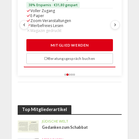
38% Ersparnis · €31,80 gespart
24% Erspar
Voller Zugang
Voller Z
E-Paper
E-Paper
Zoom-Veranstaltungen
Zoom-Ve
Werbefreies Lesen
Werbefre
Magazin gedruckt
Magazin 
1 Probem
MITGLIED WERDEN
Beratungsgespräch buchen
n
Top Mitgliederartikel
JÜDISCHE WELT
Gedanken zum Schabbat