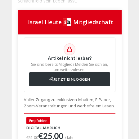
Schlachtfeld sein Leben lässt.
Israel Heute
Mitgliedschaft
Artikel nicht lesbar?
Sie sind bereits Mitglied? Melden Sie sich an,
um weiterzulesen.
JETZT EINLOGGEN
Voller Zugang zu exklusiven Inhalten, E-Paper,
Zoom-Veranstaltungen und werbefreiem Lesen.
🇩🇪 Deut
Empfohlen
DIGITAL JÄHRLICH
PRINT + D
€25,00
€63,
€51,00
/ Jahr