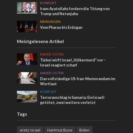
KONFLIKT
Irans Ayatollahs fordern die Tötung von
Trump und Netanjahu
MEINUNGEN
Vom Pharao bis Erdogan
Meistgelesene Artikel
NAHER OSTEN
Türkei wirft Israel „Völkermord“ vor –
Israel reagiert scharf
NAHER OSTEN
Das vollständige US-Iran-Memorandum im
Wortlaut
KONFLIKT
Terroranschlag in Samaria: Ein Israeli
getötet, zwei weitere verletzt
Tags
eretz israel
Hartmut Buse
Biden