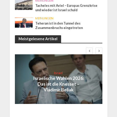
MEINUNGEN
Tacheles mit Aviel – Europas Grenzkrise
und wieder ist Israel schuld
MEINUNGEN
Teheran ist in den Tunnel des
Zusammenbruchs eingetreten
Meistgelesene Artikel
Israel
Israelische Wahlen 2026:
Das ist die Knesset –
Vladimir Beliak