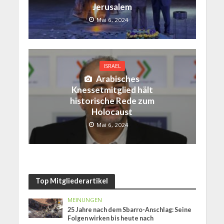
Jerusalem
Mai 6, 2024
ISRAEL
Arabisches
Knessetmitglied hält
historische Rede zum
Holocaust
Mai 6, 2024
Top Mitgliederartikel
MEINUNGEN
25 Jahre nach dem Sbarro-Anschlag: Seine
Folgen wirken bis heute nach