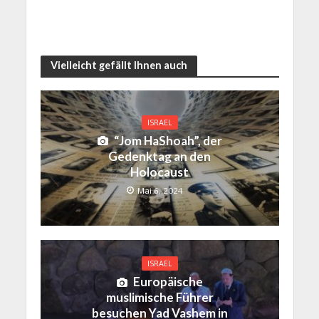
Vielleicht gefällt Ihnen auch
ISRAEL
“Jom HaShoah”, der
Gedenktag an den
Holocaust
Mai 6, 2024
ISRAEL
Europäische
muslimische Führer
besuchen Yad Vashem in