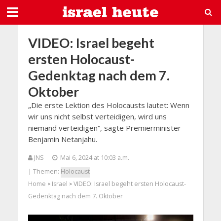
VIDEO: Israel begeht
ersten Holocaust-
Gedenktag nach dem 7.
Oktober
„Die erste Lektion des Holocausts lautet: Wenn
wir uns nicht selbst verteidigen, wird uns
niemand verteidigen“, sagte Premierminister
Benjamin Netanjahu.
JNS
Mai 6, 2024 at 10:03 a.m.
| Themen:
Holocaust
Home
Israel
VIDEO: Israel begeht ersten Holocaust-
>
>
Gedenktag nach dem 7. Oktober