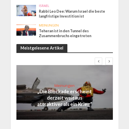
ISRAEL
Rabbi Leo Dee: Warum Israel die beste
langfristige Investition ist
MEINUNGEN
Teheran ist in den Tunnel des
Zusammenbruchs eingetreten
Meistgelesene Artikel
Meinungen
„Die Blockade erscheint
derzeit weitaus
attraktiver als ein Krieg“