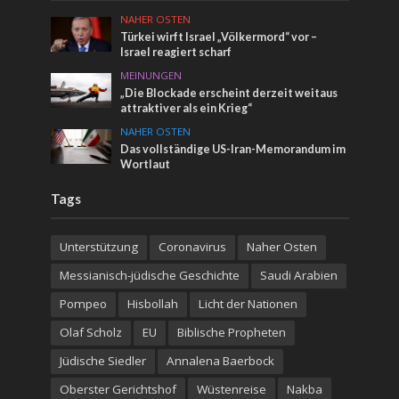
NAHER OSTEN
Türkei wirft Israel „Völkermord“ vor –
Israel reagiert scharf
MEINUNGEN
„Die Blockade erscheint derzeit weitaus
attraktiver als ein Krieg“
NAHER OSTEN
Das vollständige US-Iran-Memorandum im
Wortlaut
Tags
Unterstützung
Coronavirus
Naher Osten
Messianisch-jüdische Geschichte
Saudi Arabien
Pompeo
Hisbollah
Licht der Nationen
Olaf Scholz
EU
Biblische Propheten
Jüdische Siedler
Annalena Baerbock
Oberster Gerichtshof
Wüstenreise
Nakba