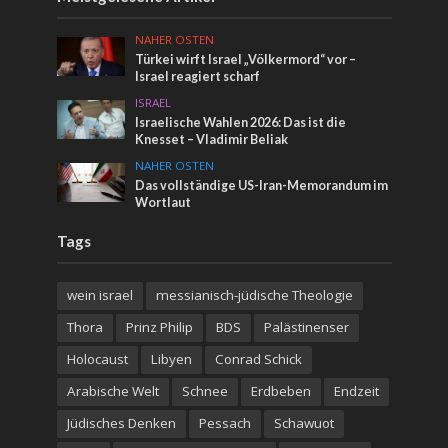
NAHER OSTEN
Türkei wirft Israel „Völkermord“ vor –
Israel reagiert scharf
ISRAEL
Israelische Wahlen 2026: Das ist die
Knesset – Vladimir Beliak
NAHER OSTEN
Das vollständige US-Iran-Memorandum im
Wortlaut
Tags
wein israel
messianisch-jüdische Theologie
Thora
Prinz Philip
BDS
Palästinenser
Holocaust
Libyen
Conrad Schick
Arabische Welt
Schnee
Erdbeben
Endzeit
Jüdisches Denken
Pessach
Schawuot