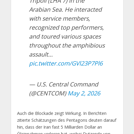
Tripoli (LHA 7) in the
Arabian Sea. He interacted
with service members,
recognized top performers,
and toured various spaces
throughout the amphibious
assault…
pic.twitter.com/GVl23P7Pl6
— U.S. Central Command
(@CENTCOM)
May 2, 2026
Auch die Blockade zeigt Wirkung. In Berichten
zitierte Schätzungen des Pentagons deuten darauf
hin, dass der Iran fast 5 Milliarden Dollar an
Öleinnahmen verloren hat, wobei Dutzende von