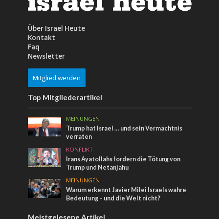
Über Israel Heute
Kontakt
Faq
Newsletter
Mitglied werden
Top Mitgliederartikel
MEINUNGEN
Trump hat Israel … und sein Vermächtnis
verraten
KONFLIKT
Irans Ayatollahs fordern die Tötung von
Trump und Netanjahu
MEINUNGEN
Warum erkennt Javier Milei Israels wahre
Bedeutung – und die Welt nicht?
Meistgelesene Artikel