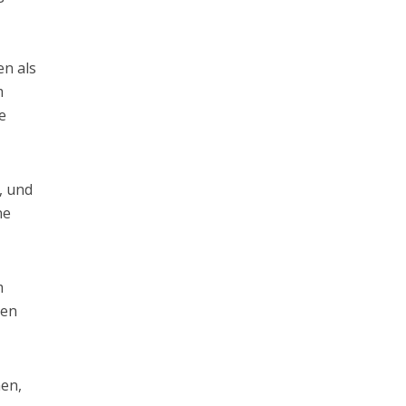
en als
m
e
, und
ne
m
ben
hen,