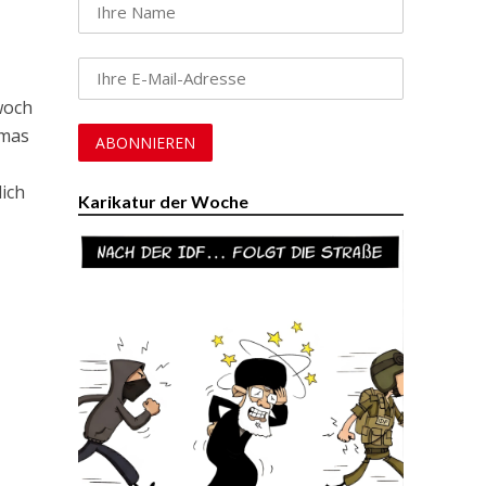
woch
amas
ich
Karikatur der Woche