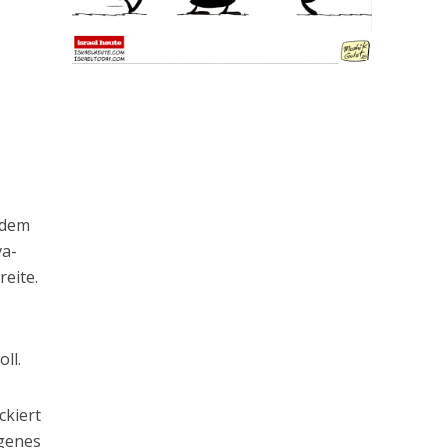
s dem
va-
reite.
ll.
ckiert
igenes