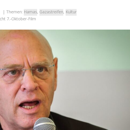
| Themen:
Hamas
,
Gazastreifen
,
Kultur
icht 7.-Oktober-Film
Israel
Israel
 Wahlen 2026: Das ist
Israelische Wahlen 2026: Das 
t – Vladimir Beliak
die Knesset – Moshe Abutb