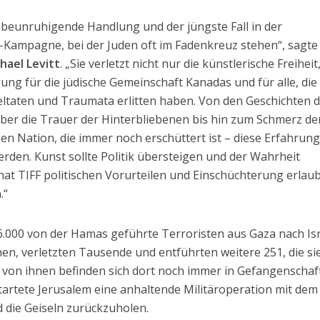
d beunruhigende Handlung und der jüngste Fall in der
-Kampagne, bei der Juden oft im Fadenkreuz stehen“, sagte
hael Levitt
. „Sie verletzt nicht nur die künstlerische Freiheit
gung für die jüdische Gemeinschaft Kanadas und für alle, die
ltaten und Traumata erlitten haben. Von den Geschichten 
er die Trauer der Hinterbliebenen bis hin zum Schmerz de
n Nation, die immer noch erschüttert ist – diese Erfahrun
rden. Kunst sollte Politik übersteigen und der Wahrheit
 hat TIFF politischen Vorurteilen und Einschüchterung erlaub
.“
.000 von der Hamas geführte Terroristen aus Gaza nach Is
en, verletzten Tausende und entführten weitere 251, die si
 von ihnen befinden sich dort noch immer in Gefangenschaft
startete Jerusalem eine anhaltende Militäroperation mit dem 
 die Geiseln zurückzuholen.