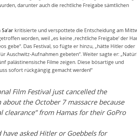
 wurden, darunter auch die rechtliche Freigabe sämtlichen
 Sa’ar
kritisierte und verspottete die Entscheidung am Mitt
getroffen worden, weil „es keine ‚rechtliche Freigabe‘ der H
s gebe“. Das Festival, so fügte er hinzu, „hätte Hitler oder
r Auschwitz-Aufnahmen gebeten“. Weiter sagte er: „Natürl
ünf palästinensische Filme zeigen. Diese bösartige und
uss sofort rückgängig gemacht werden!“
nal Film Festival just cancelled the
lm about the October 7 massacre because
al clearance” from Hamas for their GoPro
d have asked Hitler or Goebbels for