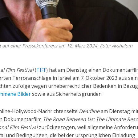
t auf einer Pressekonferenz am 12. März 2024. Foto: Avshalom
l Film Festival
(
TIFF
) hat am Dienstag einen Dokumentarfi
rten Terroranschläge in Israel am 7. Oktober 2023 aus sei
ten zufolge wegen urheberrechtlicher Bedenken in Bezug
mmene Bilder
sowie aus Sicherheitsgründen.
 Online-Hollywood-Nachrichtenseite
Deadline
am Dienstag mit
en Dokumentarfilm
The Road Between Us: The Ultimate Res
nal Film Festival
zurückgezogen, weil allgemeine Anforder
val und Bedingungen, die bei der ursprünglichen Einladung