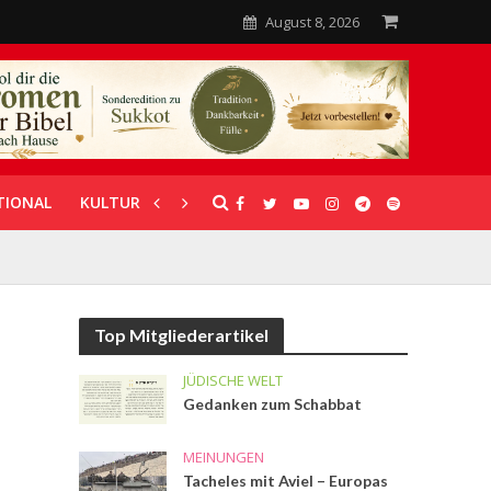
August 8, 2026
TIONAL
KULTUR
UNTERSTÜTZUNG
Top Mitgliederartikel
JÜDISCHE WELT
Gedanken zum Schabbat
MEINUNGEN
Tacheles mit Aviel – Europas