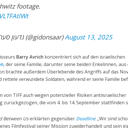
hwitz footage.
oVLTFAtlWt
— Gideon Sa’ar | גדעון סער (@gidonsaar)
August 13, 2025
gisseurs
Barry Avrich
konzentriert sich auf den israelischen
on
, der seine Familie, darunter seine beiden Enkelinnen, au
on brachte außerdem Überlebende des Angriffs auf das No
nd rettete verwundete Soldaten, während er seine Familie bef
m von TIFF auch wegen potenzieller Risiken antiisraelischer
g zurückgezogen, die vom 4. bis 14. September stattfinden so
d Between Us
erklärten gegenüber
Deadline
: „Wir sind scho
enes Filmfestival seiner Mission zuwiderhandelt und sein e