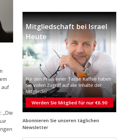
Mitgliedschaft bei Israel
Heute
lm
Für den Preis einer Tasse Kaffee haben
nem
Sie vollen Zugriff auf alle Inhalte der
 auf
Mitglieder
Werden Sie Mitglied für nur €6.90
: „Die
Abonnieren Sie unseren täglichen
cue
Newsletter
ungen