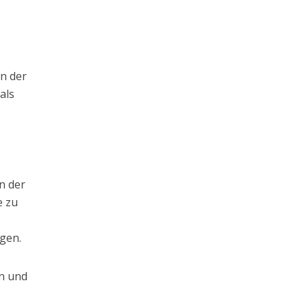
n der
als
on der
e zu
igen.
en und