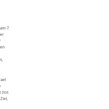
,
 am 7.
der
r
gen
t,
rael
e
 (tot
Ziel,