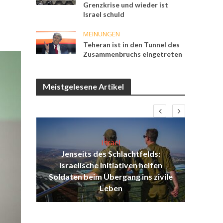
Grenzkrise und wieder ist
Israel schuld
MEINUNGEN
Teheran ist in den Tunnel des
Zusammenbruchs eingetreten
Meistgelesene Artikel
Israel
Jenseits des Schlachtfelds:
ist
Israelische Initiativen helfen
Isr
ul
Soldaten beim Übergang ins zivile
d
Leben