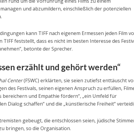
ken rund um die Vorführung eines Films zu einem
anagen und abzumildern, einschließlich der potenziellen
.
ingungen kann TIFF nach eigenem Ermessen jeden Film vo
IFF feststellt, dass es nicht im besten Interesse des Festiv
unehmen“, betonte der Sprecher.
sen erzählt und gehört werden“
hal Center
(FSWC) erklärten, sie seien zutiefst enttäuscht v
n des Festivals, seinen eigenen Anspruch zu erfüllen, Film
s bereichern und Empathie fördern“, „ein Umfeld für
en Dialog schaffen“ und die „künstlerische Freiheit“ verteid
tremisten gebeugt, die entschlossen seien, jüdische Stimm
 bringen, so die Organisation.