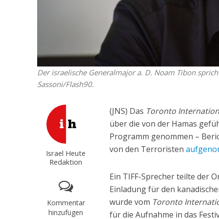
Der israelische Generalmajor a. D. Noam Tibon sprich
Sassoni/Flash90.
(JNS) Das
Toronto Internationa
über die von der Hamas gefüh
Programm genommen – Berich
von den Terroristen
aufgeno
Israel Heute
Redaktion
Ein TIFF-Sprecher teilte der
Einladung für den kanadisch
wurde vom
Toronto Internatio
Kommentar
hinzufügen
für die Aufnahme in das Festi