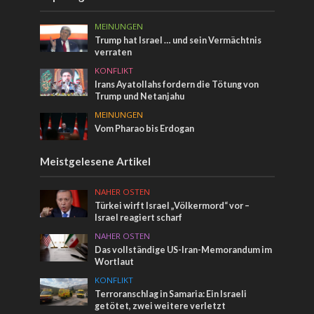
MEINUNGEN
Trump hat Israel … und sein Vermächtnis
verraten
KONFLIKT
Irans Ayatollahs fordern die Tötung von
Trump und Netanjahu
MEINUNGEN
Vom Pharao bis Erdogan
Meistgelesene Artikel
NAHER OSTEN
Türkei wirft Israel „Völkermord“ vor –
Israel reagiert scharf
NAHER OSTEN
Das vollständige US-Iran-Memorandum im
Wortlaut
KONFLIKT
Terroranschlag in Samaria: Ein Israeli
getötet, zwei weitere verletzt