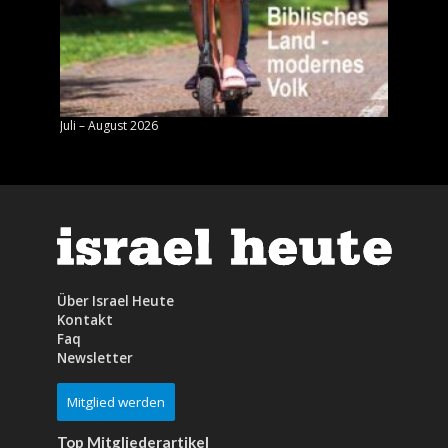
Juli – August 2026
Mai – J
Über Israel Heute
Kontakt
Faq
Newsletter
Mitglied werden
Top Mitgliederartikel