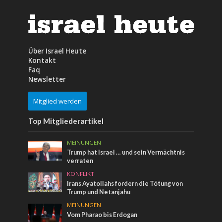
Über Israel Heute
Kontakt
Faq
Newsletter
Mitglied werden
Top Mitgliederartikel
MEINUNGEN
Trump hat Israel … und sein Vermächtnis
verraten
KONFLIKT
Irans Ayatollahs fordern die Tötung von
Trump und Netanjahu
MEINUNGEN
Vom Pharao bis Erdogan