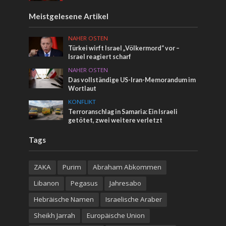
Meistgelesene Artikel
NAHER OSTEN
Türkei wirft Israel „Völkermord“ vor –
Israel reagiert scharf
NAHER OSTEN
Das vollständige US-Iran-Memorandum im
Wortlaut
KONFLIKT
Terroranschlag in Samaria: Ein Israeli
getötet, zwei weitere verletzt
Tags
ZAKA
Purim
Abraham Abkommen
Libanon
Pegasus
Jahresabo
Hebräische Namen
Israelische Araber
Sheikh Jarrah
Europäische Union