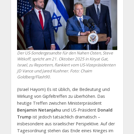
Der US-Sondergesandte für den Nahen Osten, Steve
Witkoff, spricht am 21. Oktober 2025 in Kiryat Gat,
Israel, zu Reportern, flankiert vom US-Vizepräsidenten
JD Vance und Jared Kushner. Foto: Chaim
Goldberg/Flash90.
(Israel Hayom) Es ist üblich, die Bedeutung und
Wirkung von Gipfeltreffen zu überhöhen. Das
heutige Treffen zwischen Ministerpräsident
Benjamin Netanjahu
und US-Präsident
Donald
Trump
ist jedoch tatsächlich dramatisch –
insbesondere aus israelischer Perspektive. Auf der
Tagesordnung stehen das Ende eines Krieges im