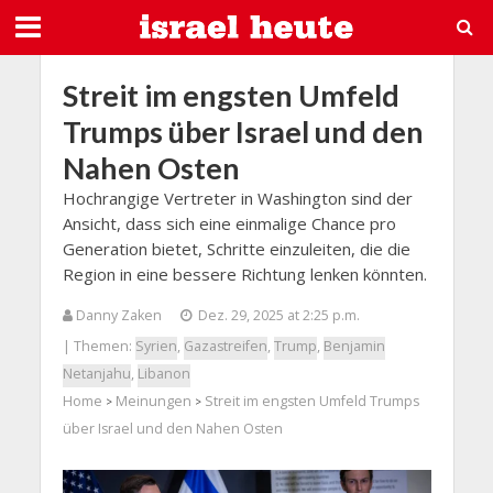
Streit im engsten Umfeld
Trumps über Israel und den
Nahen Osten
Hochrangige Vertreter in Washington sind der
Ansicht, dass sich eine einmalige Chance pro
Generation bietet, Schritte einzuleiten, die die
Region in eine bessere Richtung lenken könnten.
Danny Zaken
Dez. 29, 2025 at 2:25 p.m.
| Themen:
Syrien
,
Gazastreifen
,
Trump
,
Benjamin
Netanjahu
,
Libanon
Home
Meinungen
Streit im engsten Umfeld Trumps
>
>
über Israel und den Nahen Osten