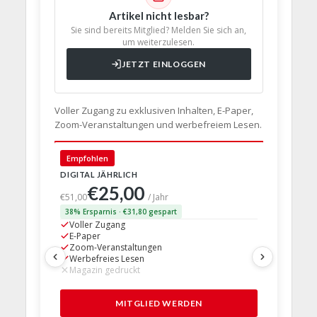
Artikel nicht lesbar?
Sie sind bereits Mitglied? Melden Sie sich an,
um weiterzulesen.
JETZT EINLOGGEN
Voller Zugang zu exklusiven Inhalten, E-Paper,
Zoom-Veranstaltungen und werbefreiem Lesen.
🇩🇪 Deut
Empfohlen
DIGITAL JÄHRLICH
PRINT + D
€25,00
€63,
€51,00
/ Jahr
38% Ersparnis · €31,80 gespart
24% Erspar
Voller Zugang
Voller Z
E-Paper
E-Paper
Zoom-Veranstaltungen
Zoom-Ve
Werbefreies Lesen
Werbefre
Magazin gedruckt
Magazin 
1 Probem
MITGLIED WERDEN