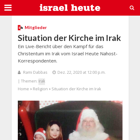
Mitglieder
Situation der Kirche im Irak
Ein Live-Bericht über den Kampf für das
Christentum im Irak vom Israel Heute Nahost-
Korrespondenten.
Rami Dabbas
Dez. 22, 2020 at 12:00 p.m.
| Themen:
Irak
Home
Religion
Situation der Kirche im Irak
>
>