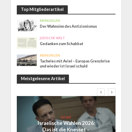
Top Mitgliederartikel
MEINUNGEN
Der Wahnsinn des Antizionismus
JÜDISCHE WELT
Gedanken zum Schabbat
MEINUNGEN
Tacheles mit Aviel – Europas Grenzkrise
und wieder ist Israel schuld
Meistgelesene Artikel
Israel
Israelische Wahlen 2026:
Das ist die Knesset –