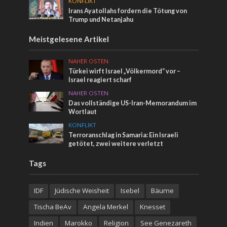
KONFLIKT
Irans Ayatollahs fordern die Tötung von
Trump und Netanjahu
Meistgelesene Artikel
NAHER OSTEN
Türkei wirft Israel „Völkermord“ vor –
Israel reagiert scharf
NAHER OSTEN
Das vollständige US-Iran-Memorandum im
Wortlaut
KONFLIKT
Terroranschlag in Samaria: Ein Israeli
getötet, zwei weitere verletzt
Tags
IDF
Jüdische Weisheit
Isebel
Bäume
Tischa BeAv
Angela Merkel
Knesset
Indien
Marokko
Religion
See Genezareth