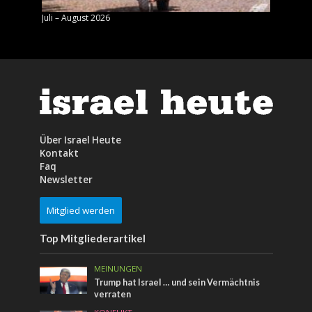
Juli – August 2026
Mai – J
Über Israel Heute
Kontakt
Faq
Newsletter
Mitglied werden
Top Mitgliederartikel
MEINUNGEN
Trump hat Israel … und sein Vermächtnis
verraten