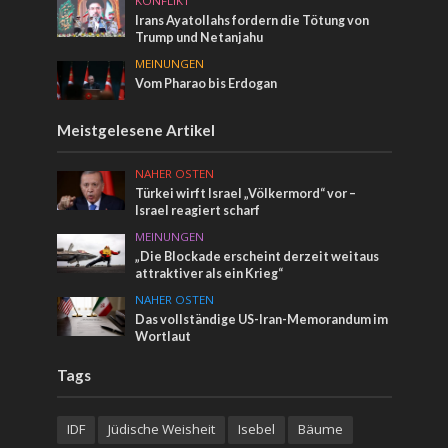
KONFLIKT
Irans Ayatollahs fordern die Tötung von
Trump und Netanjahu
MEINUNGEN
Vom Pharao bis Erdogan
Meistgelesene Artikel
NAHER OSTEN
Türkei wirft Israel „Völkermord“ vor –
Israel reagiert scharf
MEINUNGEN
„Die Blockade erscheint derzeit weitaus
attraktiver als ein Krieg“
NAHER OSTEN
Das vollständige US-Iran-Memorandum im
Wortlaut
Tags
IDF
Jüdische Weisheit
Isebel
Bäume