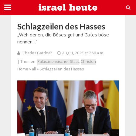
Schlagzeilen des Hasses
„Weh denen, die Böses gut und Gutes böse
nennen…“
Charles Gardner
Aug. 1, 2025 at 7:50 a.m.
| Themen:
Palästinensischer Staat
,
Christen
Home
all
Schlagzeilen des Hasses
>
>