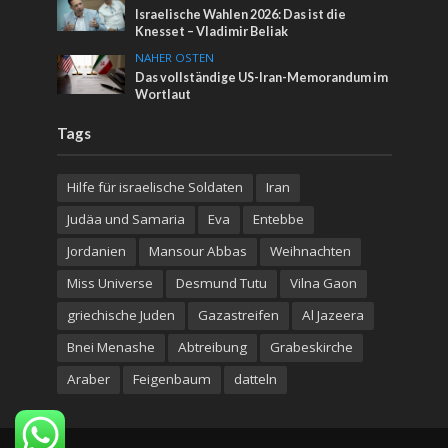
Israelische Wahlen 2026: Das ist die
Knesset – Vladimir Beliak
NAHER OSTEN
Das vollständige US-Iran-Memorandum im
Wortlaut
Tags
Hilfe für israelische Soldaten
Iran
Judäa und Samaria
Eva
Entebbe
Jordanien
Mansour Abbas
Weihnachten
Miss Universe
Desmund Tutu
Vilna Gaon
griechische Juden
Gazastreifen
Al Jazeera
Bnei Menashe
Abtreibung
Grabeskirche
Araber
Feigenbaum
datteln