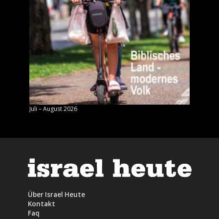
Juli – August 2026
Mai – J
Über Israel Heute
Kontakt
Faq