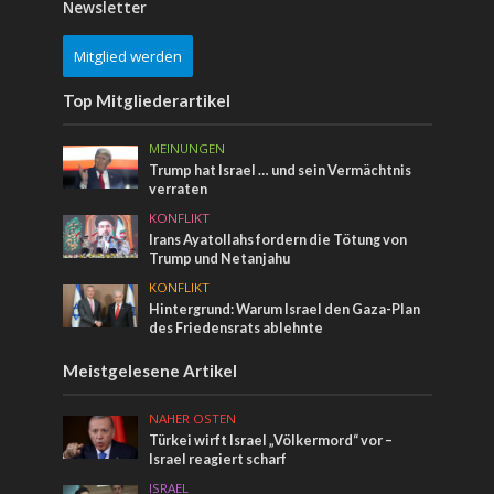
Newsletter
Mitglied werden
Top Mitgliederartikel
MEINUNGEN
Trump hat Israel … und sein Vermächtnis
verraten
KONFLIKT
Irans Ayatollahs fordern die Tötung von
Trump und Netanjahu
KONFLIKT
Hintergrund: Warum Israel den Gaza-Plan
des Friedensrats ablehnte
Meistgelesene Artikel
NAHER OSTEN
Türkei wirft Israel „Völkermord“ vor –
Israel reagiert scharf
ISRAEL